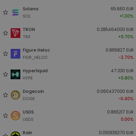
Solana
65.660 EUR
SOL
+1.30%
TRON
0.285464000 EUR
TRX
+0.70%
Figure Heloc
0.865827 EUR
FIGR_HELOC
-2.70%
Hyperliquid
47.330 EUR
HYPE
+0.80%
Dogecoin
0.060437000 EUR
DOGE
-0.40%
USDS
0.865217 EUR
USDS
0.00%
Rain
0.010939270 EUR