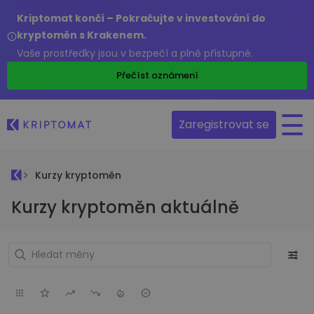
Kriptomat končí – Pokračujte v investování do
kryptoměn s Krakenem.
Vaše prostředky jsou v bezpečí a plně přístupné.
Přečíst oznámení
Zaregistrovat se
Kurzy kryptoměn
Kurzy kryptoměn aktuálně