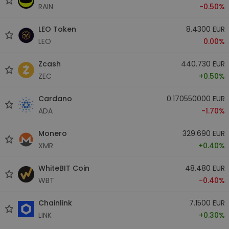
RAIN
-0.50%
LEO Token
8.4300 EUR
LEO
0.00%
Zcash
440.730 EUR
ZEC
+0.50%
Cardano
0.170550000 EUR
ADA
-1.70%
Monero
329.690 EUR
XMR
+0.40%
WhiteBIT Coin
48.480 EUR
WBT
-0.40%
Chainlink
7.1500 EUR
LINK
+0.30%