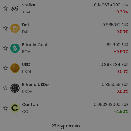
Stellar
0.140674000 EUR
XLM
-0.30%
Dai
0.865352 EUR
DAI
0.00%
Bitcoin Cash
185.900 EUR
BCH
-0.60%
USD1
0.864784 EUR
USD1
0.00%
Ethena USDe
0.865056 EUR
USDE
0.00%
Canton
0.083269000 EUR
CC
+4.90%
25
kryptoměn