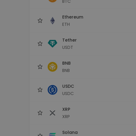
BTC
Scoperta investimenti
Trova la tua strategia cryp
Ethereum
ETH
Tether
USDT
BNB
BNB
USDC
USDC
XRP
XRP
Solana