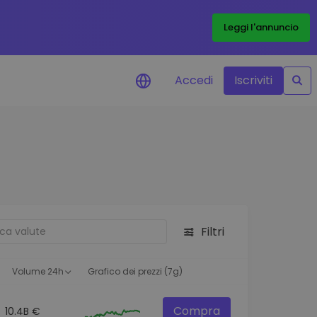
Leggi l'annuncio
Accedi
Iscriviti
di prezzo
menti dei prezzi in tempo
 tuoi token preferiti
 asset
pportunità di investimento
Filtri
 dei dati del
oglio
ioni utili per performance
Volume 24h
Grafico dei prezzi (7g)
Compra
10.4B €