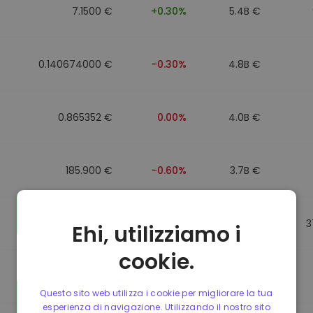
7.1500 €
+0.30%
5.4B €
0.140674000 €
-0.30%
4.8B €
0.865352 €
0.00%
4.0B €
185.900 €
-0.60%
3.7B €
0.864784 €
0.00%
3.5B €
3
Ehi, utilizziamo i
cookie.
0.865056 €
0.00%
3.4B €
Questo sito web utilizza i cookie per migliorare la tua
esperienza di navigazione. Utilizzando il nostro sito