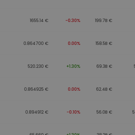
to
1655.14 €
-0.30%
199.7B €
0.864700 €
0.00%
158.5B €
520.230 €
+1.30%
69.3B €
0.864925 €
0.00%
62.4B €
0.894912 €
-0.10%
56.0B €
5
65.660 €
+1.30%
38.2B €