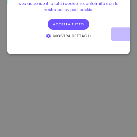
web acconsenti a tutti i cookie in conformità con la
0.083269000 €
+4.90%
3.3B €
nostra policy per i cookie.
ACCETTA TUTTO
MOSTRA DETTAGLI
STRETTAMENTE NECESSARI
PERFORMANCE
TARGETING
FUNZIONALITÀ