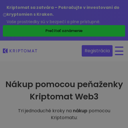
Kriptomat sa zatvára – Pokračujte v investovaní do
kryptomien s Kraken.
Vaše prostriedky sú v bezpečí a plne prístupné.
Prečítať oznámenie
Registrácia
Nákup pomocou peňaženky
Kriptomat Web3
Tri jednoduché kroky na
nákup
pomocou
Kriptomatu: