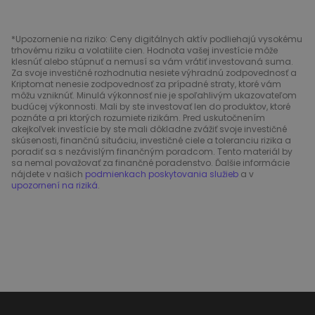
*Upozornenie na riziko: Ceny digitálnych aktív podliehajú vysokému
trhovému riziku a volatilite cien. Hodnota vašej investície môže
klesnúť alebo stúpnuť a nemusí sa vám vrátiť investovaná suma.
Za svoje investičné rozhodnutia nesiete výhradnú zodpovednosť a
Kriptomat nenesie zodpovednosť za prípadné straty, ktoré vám
môžu vzniknúť. Minulá výkonnosť nie je spoľahlivým ukazovateľom
budúcej výkonnosti. Mali by ste investovať len do produktov, ktoré
poznáte a pri ktorých rozumiete rizikám. Pred uskutočnením
akejkoľvek investície by ste mali dôkladne zvážiť svoje investičné
skúsenosti, finančnú situáciu, investičné ciele a toleranciu rizika a
poradiť sa s nezávislým finančným poradcom. Tento materiál by
sa nemal považovať za finančné poradenstvo. Ďalšie informácie
nájdete v našich
podmienkach poskytovania služieb
a v
upozornení na riziká
.