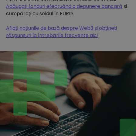
Adăugați fonduri efectuând o depunere bancară
și
cumpărați cu soldul în EURO.
Aflați noțiunile de bază despre Web3 și obțineți
răspunsuri la întrebările frecvente aici
.