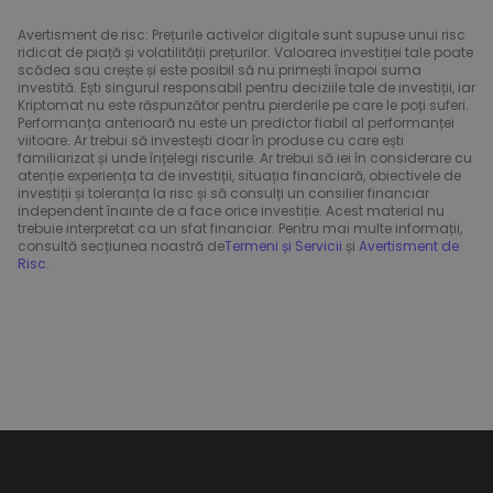
Avertisment de risc: Prețurile activelor digitale sunt supuse unui risc
ridicat de piață și volatilității prețurilor. Valoarea investiției tale poate
scădea sau crește și este posibil să nu primești înapoi suma
investită. Ești singurul responsabil pentru deciziile tale de investiții, iar
Kriptomat nu este răspunzător pentru pierderile pe care le poți suferi.
Performanța anterioară nu este un predictor fiabil al performanței
viitoare. Ar trebui să investești doar în produse cu care ești
familiarizat și unde înțelegi riscurile. Ar trebui să iei în considerare cu
atenție experiența ta de investiții, situația financiară, obiectivele de
investiții și toleranța la risc și să consulți un consilier financiar
independent înainte de a face orice investiție. Acest material nu
trebuie interpretat ca un sfat financiar. Pentru mai multe informații,
consultă secțiunea noastră de
Termeni și Servicii
și
Avertisment de
Risc
.