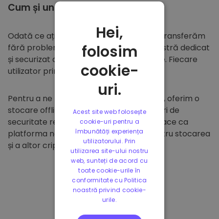
Cum și unde să
stocați
Hei,
Odată ce ați cumpărat pe
Kriptomat
, îl transferăm
folosim
fără probleme în portofelul dumneavoastră dedicat
și securizat din cadrul platformei noastre. Fiecare
cookie-
utilizator primește un portofel individual.
uri.
Pentru a ne proteja clienții și fondurile lor, oferim o
stocare offline sigură și efectuăm audituri de
Acest site web folosește
securitate regulate. Această abordare face ca
cookie-uri pentru a
îmbunătăți experiența
platforma noastră să fie un paradis pentru stocarea
utilizatorului. Prin
și a altor criptomonede.
utilizarea site-ului nostru
web, sunteți de acord cu
toate cookie-urile în
conformitate cu Politica
noastră privind cookie-
urile.