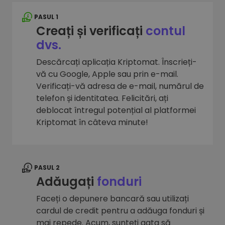
PASUL 1
Creați și verificați
contul
dvs.
Descărcați aplicația Kriptomat. Înscrieți-
vă cu Google, Apple sau prin e-mail.
Verificați-vă adresa de e-mail, numărul de
telefon și identitatea. Felicitări, ați
deblocat întregul potențial al platformei
Kriptomat în câteva minute!
PASUL 2
Adăugați
fonduri
Faceți o depunere bancară sau utilizați
cardul de credit pentru a adăuga fonduri și
mai repede. Acum, sunteți gata să