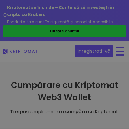
Kriptomat se închide – Continuă să investești în
cripto cu Kraken.
Fondurile tale sunt în siguranță și complet accesibile.
Citește anunțul
Înregistrați–vă
Cumpărare cu Kriptomat
Web3 Wallet
Trei pași simpli pentru a
cumpăra
cu Kriptomat: