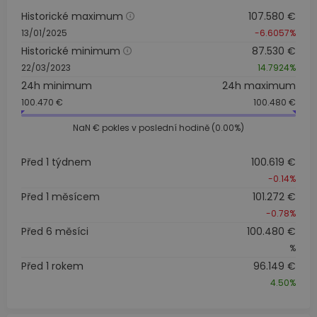
Historické maximum
107.580 €
13/01/2025
-6.6057%
Historické minimum
87.530 €
22/03/2023
14.7924%
24h minimum
24h maximum
100.470 €
100.480 €
NaN €
pokles v poslední hodině (0.00%)
Před 1 týdnem
100.619 €
-0.14%
Před 1 měsícem
101.272 €
-0.78%
Před 6 měsíci
100.480 €
%
Před 1 rokem
96.149 €
4.50%