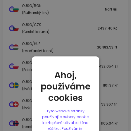
OUSG/BGN
NaN лв.
(Bulharský Lev)
OUSG/CZK
2437.46 Kč
(Česká koruna)
OUSG/HUF
36483.93 ft
(maďarský forint)
OUSG/PLN
432.054 zł
(Polský zlotý)
Ahoj,
OUSG/SEK
používáme
1101.37 kr
(švédská koruna)
cookies
OUSG/CHF
93.867 fr.
(švýcarský frank)
Tyto webové stránky
používají soubory cookie
OUSG/NOK
ke zlepšení uživatelského
1105.04 kr
(norská koruna)
zážitku. Používáním