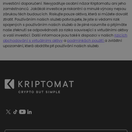
investiční doporučení. Nevyjadřuje osobní názor Kriptomatu ani jeho
zaměstnanců. Jakákoli investice je riskantní a minulé výnosy nejsou
zárukou těch budoucích. Riskujte pouze aktiva, která si můžete dovolit
ztratit. Používáním našich služeb potvrzujete, že jste si vědomi rizik
spojených s používáním našich služeb a že plně rozumíte a přijímáte
naše zřeknutí se odpovědnosti za rizika související s virtuálními aktivy
a vaší investicí. Další informace jsou také k dispozici v našich
rizicích
obchodování s virtuálními aktivy
a
podmínkách použití
a zvláštní
upozornění, která obdržíte při používání našich služeb.