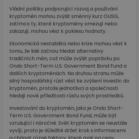
Vládní politiky podporující rozvoj a používání
kryptoměn mohou zvýšit směnný kurz OUSG,
zatímco ty, které kryptoměny omezují nebo
zakazují, mohou vést k poklesu hodnoty.
Ekonomická nestabilita nebo krize mohou vést k
tomu, že lidé začnou hledat alternativy
tradičních měn, což může zvýšit poptávku po
Ondo Short-Term U.S. Government Bond Fund a
dalších kryptoměnách. Na druhou stranu může
silný hospodářský růst vést ke zvýšení investic do
kryptoměn, protože jednotlivci a společnosti
hledají nové příležitosti růstu svých prostředků.
Investování do kryptoměn, jako je Ondo Short-
Term U.S. Government Bond Fund, může být
vzrušující i náročné. Svět kryptoměn se neustále
vyvíjí, proto je důležité držet krok s informacemi
a chápat různé faktory, které mají na ceny