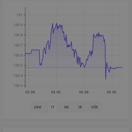
24H
1T
1M
1R
VŠE