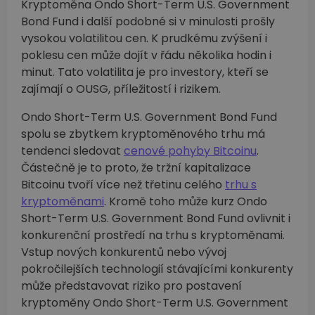
Kryptoměna Ondo Short-Term U.S. Government
Bond Fund i další podobné si v minulosti prošly
vysokou volatilitou cen. K prudkému zvýšení i
poklesu cen může dojít v řádu několika hodin i
minut. Tato volatilita je pro investory, kteří se
zajímají o OUSG, příležitostí i rizikem.
Ondo Short-Term U.S. Government Bond Fund
spolu se zbytkem kryptoměnového trhu má
tendenci sledovat
cenové pohyby Bitcoinu
.
Částečně je to proto, že tržní kapitalizace
Bitcoinu tvoří více než třetinu celého
trhu s
kryptoměnami
. Kromě toho může kurz Ondo
Short-Term U.S. Government Bond Fund ovlivnit i
konkurenční prostředí na trhu s kryptoměnami.
Vstup nových konkurentů nebo vývoj
pokročilejších technologií stávajícími konkurenty
může představovat riziko pro postavení
kryptoměny Ondo Short-Term U.S. Government