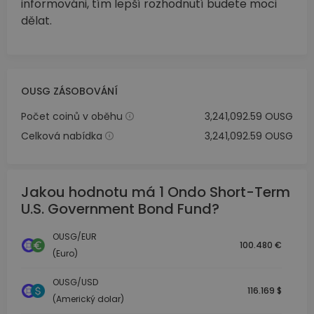
informováni, tím lepší rozhodnutí budete moci
dělat.
OUSG ZÁSOBOVÁNÍ
Počet coinů v oběhu
3,241,092.59 OUSG
Celková nabídka
3,241,092.59 OUSG
Jakou hodnotu má 1 Ondo Short-Term
U.S. Government Bond Fund?
OUSG/EUR
100.480 €
(Euro)
OUSG/USD
116.169 $
(Americký dolar)