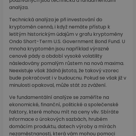
používaných jsou technická a fundamentální
analýza.
Technická analýza je při investování do
kryptoměn cenná, i když nemáte přístup k
letitým historickým údajům v grafu kryptoměny
Ondo Short-Term U.S. Government Bond Fund. U
mnoha kryptoměn jsou například výrazné
cenové pády a období vysoké volatility
následovány pomalým růstem na nová maxima.
Neexistuje však žádná jistota, že takový vzorec
bude pokračovat i v budoucnu. Pokud se však již v
minulosti opakoval, může stát za zvážení.
Ve fundamentální analýze se zaměříte na
ekonomické, finanční, politické a společenské
faktory, které mohou mít na ceny vliv. Sbíráte
informace o úrokových sazbách, hrubém
domácím produktu, datech výroby a mírách
nezaměstnanosti, která vám mohou pomoci