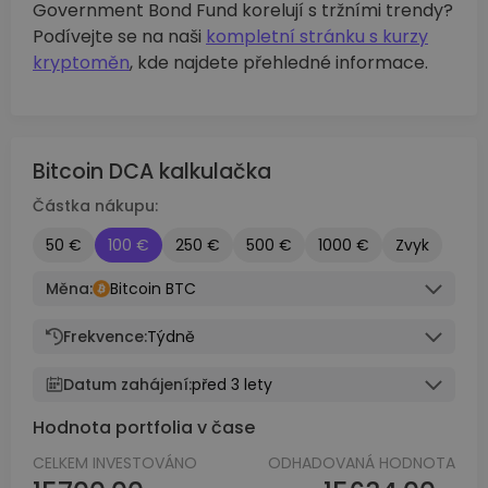
Government Bond Fund korelují s tržními trendy?
Podívejte se na naši
kompletní stránku s kurzy
kryptoměn
, kde najdete přehledné informace.
Bitcoin DCA kalkulačka
Částka nákupu:
50 €
100 €
250 €
500 €
1000 €
Zvyk
Měna:
Bitcoin BTC
Frekvence:
Týdně
Datum zahájení:
před 3 lety
Hodnota portfolia v čase
CELKEM INVESTOVÁNO
ODHADOVANÁ HODNOTA