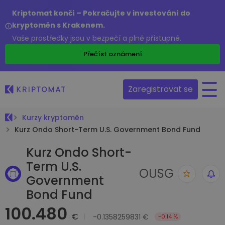
Kriptomat končí – Pokračujte v investování do
kryptoměn s Krakenem.
Vaše prostředky jsou v bezpečí a plně přístupné.
Přečíst oznámení
Zaregistrovat se
Kurzy kryptoměn
Kurz Ondo Short-Term U.S. Government Bond Fund
Kurz Ondo Short-
Term U.S.
OUSG
Government
Bond Fund
100.480
€
-0.1358259831 €
-0.14 %