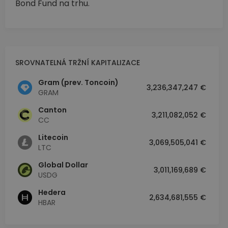
Bond Fund na trhu.
SROVNATELNÁ TRŽNÍ KAPITALIZACE
Gram (prev. Toncoin)
3,236,347,247 €
GRAM
Canton
3,211,082,052 €
CC
Litecoin
3,069,505,041 €
LTC
Global Dollar
3,011,169,689 €
USDG
Hedera
2,634,681,555 €
HBAR