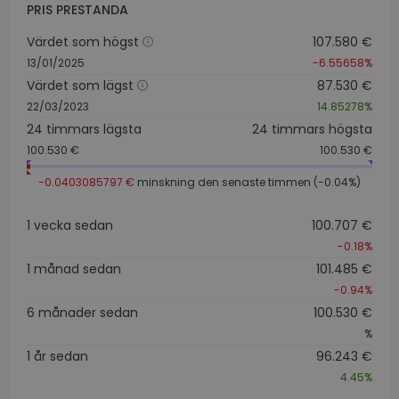
PRIS PRESTANDA
Värdet som högst
107.580 €
13/01/2025
-6.55658%
Värdet som lägst
87.530 €
22/03/2023
14.85278%
24 timmars lägsta
24 timmars högsta
100.530 €
100.530 €
-0.0403085797 €
minskning den senaste timmen (-0.04%)
1 vecka sedan
100.707 €
-0.18%
1 månad sedan
101.485 €
-0.94%
6 månader sedan
100.530 €
%
1 år sedan
96.243 €
4.45%