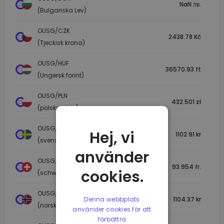
NaN лв.
(Bulgariska Lev)
OUSG/CZK
2438.78 Kč
(Tjeckisk krona)
OUSG/HUF
36570.93 ft
(Ungersk forint)
OUSG/PLN
432.501 zł
(polska zloty)
OUSG/SEK
Hej, vi
1102.91 kr
(svenska kronor)
använder
OUSG/CHF
93.954 fr.
cookies.
(schweizisk franc)
OUSG/NOK
Denna webbplats
1104.37 kr
(norsk krona)
använder cookies för att
förbättra