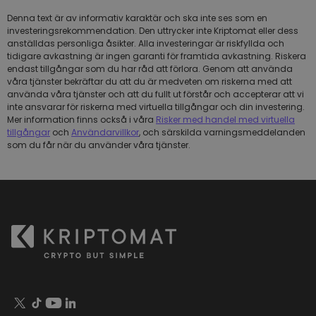
Denna text är av informativ karaktär och ska inte ses som en
investeringsrekommendation. Den uttrycker inte Kriptomat eller dess
anställdas personliga åsikter. Alla investeringar är riskfyllda och
tidigare avkastning är ingen garanti för framtida avkastning. Riskera
endast tillgångar som du har råd att förlora. Genom att använda
våra tjänster bekräftar du att du är medveten om riskerna med att
använda våra tjänster och att du fullt ut förstår och accepterar att vi
inte ansvarar för riskerna med virtuella tillgångar och din investering.
Mer information finns också i våra
Risker med handel med virtuella
tillgångar
och
Användarvillkor
, och särskilda varningsmeddelanden
som du får när du använder våra tjänster.