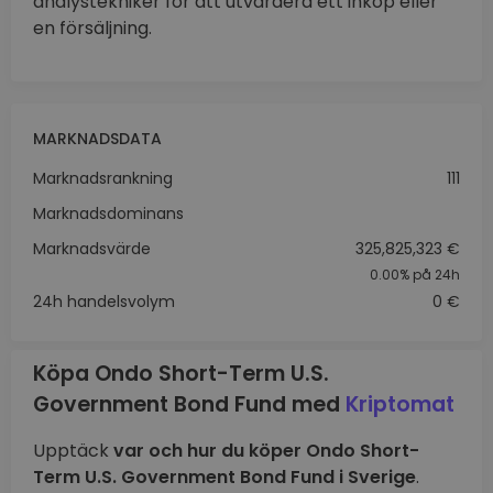
analystekniker för att utvärdera ett inköp eller
en försäljning.
MARKNADSDATA
Marknadsrankning
111
Marknadsdominans
Marknadsvärde
325,825,323 €
0.00%
på 24h
24h handelsvolym
0 €
Köpa Ondo Short-Term U.S.
Government Bond Fund med
Kriptomat
Upptäck
var och hur du köper Ondo Short-
Term U.S. Government Bond Fund i Sverige
.