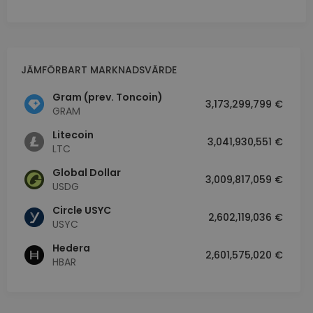
JÄMFÖRBART MARKNADSVÄRDE
Gram (prev. Toncoin)
3,173,299,799 €
GRAM
Litecoin
3,041,930,551 €
LTC
Global Dollar
3,009,817,059 €
USDG
Circle USYC
2,602,119,036 €
USYC
Hedera
2,601,575,020 €
HBAR