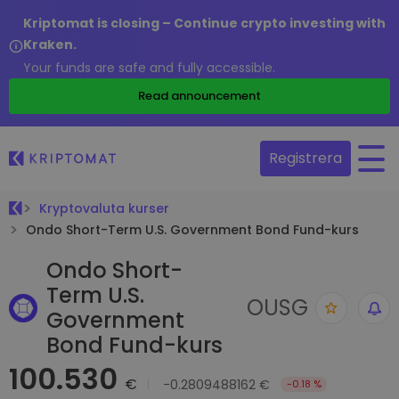
Kriptomat is closing – Continue crypto investing with
Kraken.
Your funds are safe and fully accessible.
Read announcement
Registrera
Kryptovaluta kurser
Ondo Short-Term U.S. Government Bond Fund-kurs
Ondo Short-
Term U.S.
OUSG
Government
Bond Fund-kurs
100.530
€
-0.2809488162 €
-0.18 %