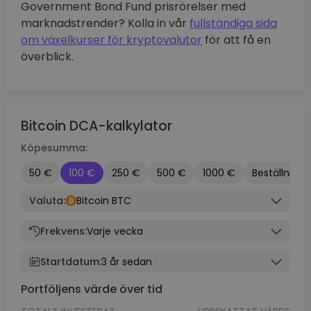
Government Bond Fund prisrörelser med
marknadstrender? Kolla in vår
fullständiga sida
om växelkurser för kryptovalutor
för att få en
överblick.
Bitcoin DCA-kalkylator
Köpesumma:
50 €
100 €
250 €
500 €
1000 €
Beställnings
Valuta:
Bitcoin BTC
Frekvens:
Varje vecka
Startdatum:
3 år sedan
Portföljens värde över tid