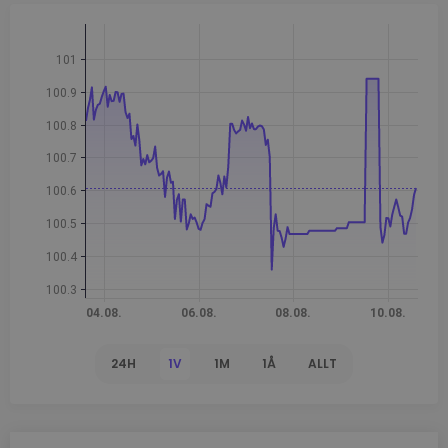
24H
1V
1M
1Å
ALLT