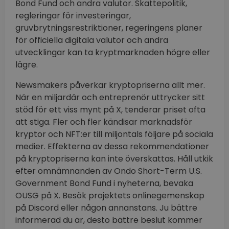
Bond Fund och andra valutor. Skattepolitik,
regleringar för investeringar,
gruvbrytningsrestriktioner, regeringens planer
för officiella digitala valutor och andra
utvecklingar kan ta kryptmarknaden högre eller
lägre.
Newsmakers påverkar kryptopriserna allt mer.
När en miljardär och entreprenör uttrycker sitt
stöd för ett viss mynt på X, tenderar priset ofta
att stiga. Fler och fler kändisar marknadsför
kryptor och NFT:er till miljontals följare på sociala
medier. Effekterna av dessa rekommendationer
på kryptopriserna kan inte överskattas. Håll utkik
efter omnämnanden av Ondo Short-Term U.S.
Government Bond Fund i nyheterna, bevaka
OUSG på X. Besök projektets onlinegemenskap
på Discord eller någon annanstans. Ju bättre
informerad du är, desto bättre beslut kommer