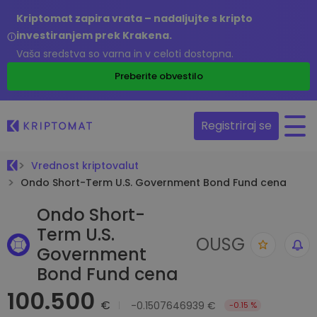
Kriptomat zapira vrata – nadaljujte s kripto
investiranjem prek Krakena.
Vaša sredstva so varna in v celoti dostopna.
Preberite obvestilo
Registriraj se
Vrednost kriptovalut
Ondo Short-Term U.S. Government Bond Fund cena
Ondo Short-
Term U.S.
OUSG
Government
Bond Fund cena
100.500
€
-0.1507646939 €
-0.15 %