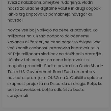
zvezi z naložbami, omejitve rudarjenja, vladni
načrti za uradne digitalne valute in drugi dogodki
lahko trg kriptovalut pomaknejo navzgor ali
navzdol.
Novice vse bolj vplivajo na cene kriptovalut. Ko
milijarder na X izrazi podporo določenemu
kovancu ali žetonu, se cena pogosto dvigne. Vse
več znanih osebnosti promovira kriptovalute in
NFT-je milijonom sledilcev na družbenih omrežjih.
Učinkov teh podpor na cene kriptovalut ni
mogoče preceniti. Bodite pozorni na Ondo Short-
Term U.S. Government Bond Fund omembe v
novicah, spremljajte OUSG na X. Obiščite spletno
skupnost projekta na Discordu ali drugje. Bolje, ko
boste obveščeni, boljše odločitve boste
sprejemali.