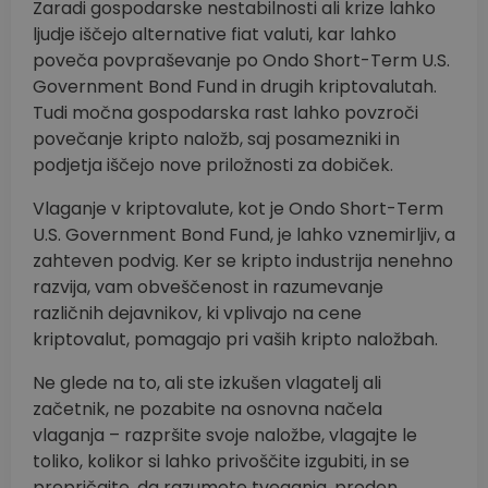
Zaradi gospodarske nestabilnosti ali krize lahko
ljudje iščejo alternative fiat valuti, kar lahko
poveča povpraševanje po Ondo Short-Term U.S.
Government Bond Fund in drugih kriptovalutah.
Tudi močna gospodarska rast lahko povzroči
povečanje kripto naložb, saj posamezniki in
podjetja iščejo nove priložnosti za dobiček.
Vlaganje v kriptovalute, kot je Ondo Short-Term
U.S. Government Bond Fund, je lahko vznemirljiv, a
zahteven podvig. Ker se kripto industrija nenehno
razvija, vam obveščenost in razumevanje
različnih dejavnikov, ki vplivajo na cene
kriptovalut, pomagajo pri vaših kripto naložbah.
Ne glede na to, ali ste izkušen vlagatelj ali
začetnik, ne pozabite na osnovna načela
vlaganja – razpršite svoje naložbe, vlagajte le
toliko, kolikor si lahko privoščite izgubiti, in se
prepričajte, da razumete tveganja, preden