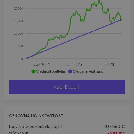
20000
15000
10000
5000
0
Jan 2024
Jan 2025
Jan 2026
Vrednost portfelja
Skupaj investirano
Kupi Bitcoin
CENOVNA UČINKOVITOST
Najvišja vrednost doslej
107.580 €
13/01/2025
-6.58151%