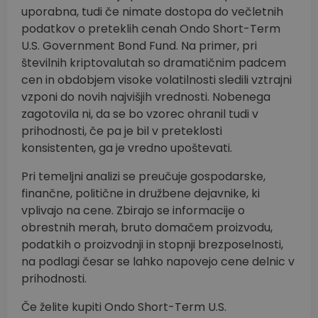
uporabna, tudi če nimate dostopa do večletnih
podatkov o preteklih cenah Ondo Short-Term
U.S. Government Bond Fund. Na primer, pri
številnih kriptovalutah so dramatičnim padcem
cen in obdobjem visoke volatilnosti sledili vztrajni
vzponi do novih najvišjih vrednosti. Nobenega
zagotovila ni, da se bo vzorec ohranil tudi v
prihodnosti, če pa je bil v preteklosti
konsistenten, ga je vredno upoštevati.
Pri temeljni analizi se preučuje gospodarske,
finančne, politične in družbene dejavnike, ki
vplivajo na cene. Zbirajo se informacije o
obrestnih merah, bruto domačem proizvodu,
podatkih o proizvodnji in stopnji brezposelnosti,
na podlagi česar se lahko napovejo cene delnic v
prihodnosti.
Če želite kupiti Ondo Short-Term U.S.