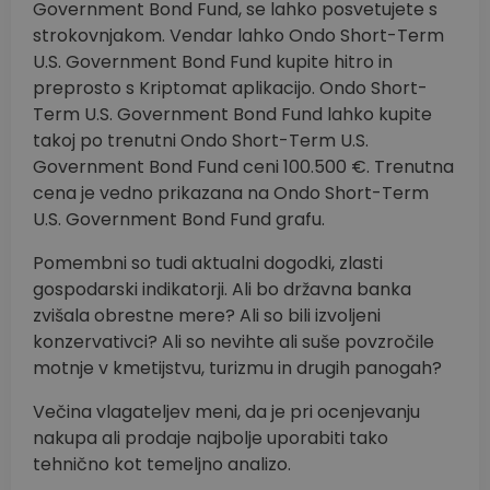
Government Bond Fund, se lahko posvetujete s
strokovnjakom. Vendar lahko Ondo Short-Term
U.S. Government Bond Fund kupite hitro in
preprosto s Kriptomat aplikacijo. Ondo Short-
Term U.S. Government Bond Fund lahko kupite
takoj po trenutni Ondo Short-Term U.S.
Government Bond Fund ceni 100.500 €. Trenutna
cena je vedno prikazana na Ondo Short-Term
U.S. Government Bond Fund grafu.
Pomembni so tudi aktualni dogodki, zlasti
gospodarski indikatorji. Ali bo državna banka
zvišala obrestne mere? Ali so bili izvoljeni
konzervativci? Ali so nevihte ali suše povzročile
motnje v kmetijstvu, turizmu in drugih panogah?
Večina vlagateljev meni, da je pri ocenjevanju
nakupa ali prodaje najbolje uporabiti tako
tehnično kot temeljno analizo.