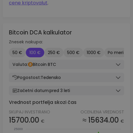
cene kriptovalut
.
Bitcoin DCA kalkulator
Znesek nakupa:
50 €
100 €
250 €
500 €
1000 €
Po meri
Valuta:
Bitcoin BTC
Pogostost:
Tedensko
Začetni datum:
pred 3 leti
Vrednost portfelja skozi čas
SKUPAJ INVESTIRANO
OCENJENA VREDNOST
15700.00
≈ 15634.00
€
€
25000