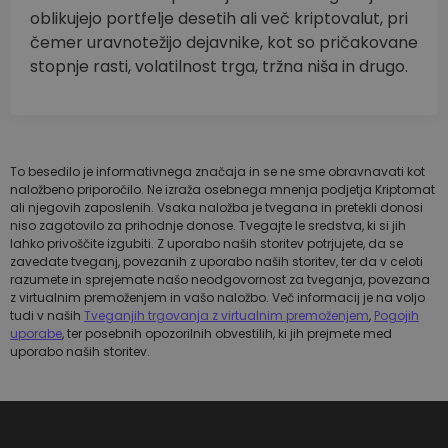
oblikujejo portfelje desetih ali več kriptovalut, pri
čemer uravnotežijo dejavnike, kot so pričakovane
stopnje rasti, volatilnost trga, tržna niša in drugo.
To besedilo je informativnega značaja in se ne sme obravnavati kot
naložbeno priporočilo. Ne izraža osebnega mnenja podjetja Kriptomat
ali njegovih zaposlenih. Vsaka naložba je tvegana in pretekli donosi
niso zagotovilo za prihodnje donose. Tvegajte le sredstva, ki si jih
lahko privoščite izgubiti. Z uporabo naših storitev potrjujete, da se
zavedate tveganj, povezanih z uporabo naših storitev, ter da v celoti
razumete in sprejemate našo neodgovornost za tveganja, povezana
z virtualnim premoženjem in vašo naložbo. Več informacij je na voljo
tudi v naših
Tveganjih trgovanja z virtualnim premoženjem
,
Pogojih
uporabe
, ter posebnih opozorilnih obvestilih, ki jih prejmete med
uporabo naših storitev.