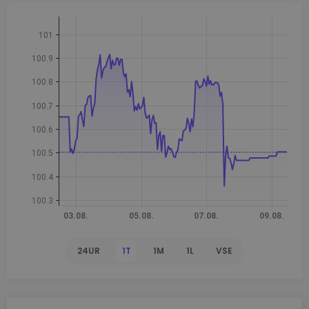
24UR
1T
1M
1L
VSE