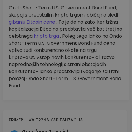
Ondo Short-Term U.S. Government Bond Fund,
skupaj s preostalim kripto trgom, običajno sledi
gibanju Bitcoin cene
. To je delno zato, ker tržna
kapitalizacija Bitcoina predstavlja več kot tretjino
celotnega
kripto trga
. Poleg tega lahko na Ondo
Short-Term U.S. Government Bond Fund ceno
vpliva tudi konkurenčno okolje na trgu
kriptovalut. Vstop novih konkurentov ali razvoj
naprednejših tehnologij s strani obstoječih
konkurentov lahko predstavlja tveganje za tržni
položaj Ondo Short-Term U.S. Government Bond
Fund.
PRIMERLJIVA TRŽNA KAPITALIZACIJA
Gram (prev. Toncoin)