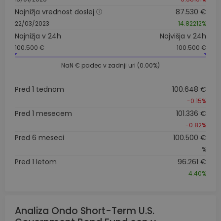
Najnižja vrednost doslej
87.530 €
22/03/2023
14.82212%
Najnižja v 24h
Najvišja v 24h
100.500 €
100.500 €
NaN €
padec v zadnji uri (0.00%)
Pred 1 tednom
100.648 €
-0.15%
Pred 1 mesecem
101.336 €
-0.82%
Pred 6 meseci
100.500 €
%
Pred 1 letom
96.261 €
4.40%
Analiza Ondo Short-Term U.S.