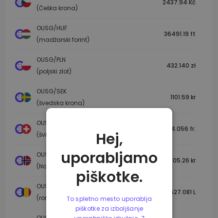
2437.94 Kč
(Češka krona)
OUSG/HUF
36491.19 ft
(madžarski forint)
OUSG/PLN
432.140 zł
(poljski zlot)
OUSG/SEK
1101.59 kr
(švedska krona)
OUSG/CHF
94.056 fr.
Hej,
(švicarski frank)
uporabljamo
OUSG/NOK
1105.26 kr
(Norveška krona)
piškotke.
OUSG/RON
527.081 L
(romunski lev)
To spletno mesto uporablja
piškotke za izboljšanje
OUSG/DKK