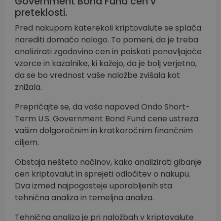
Government Bond Fund cen v
preteklosti.
Pred nakupom katerekoli kriptovalute se splača
narediti domačo nalogo. To pomeni, da je treba
analizirati zgodovino cen in poiskati ponavljajoče
vzorce in kazalnike, ki kažejo, da je bolj verjetno,
da se bo vrednost vaše naložbe zvišala kot
znižala.
Prepričajte se, da vaša napoved Ondo Short-
Term U.S. Government Bond Fund cene ustreza
vašim dolgoročnim in kratkoročnim finančnim
ciljem.
Obstaja nešteto načinov, kako analizirati gibanje
cen kriptovalut in sprejeti odločitev o nakupu.
Dva izmed najpogosteje uporabljenih sta
tehnična analiza in temeljna analiza.
Tehnična analiza je pri naložbah v kriptovalute