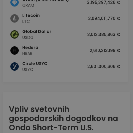
3,195,397,426 €
GRAM
Litecoin
3,094,011,770 €
LTC
Global Dollar
3,012,385,863 €
USDG
Hedera
2,610,213,199 €
HBAR
Circle USYC
2,601,000,606 €
USYC
Vpliv svetovnih
gospodarskih dogodkov na
Ondo Short-Term U.S.