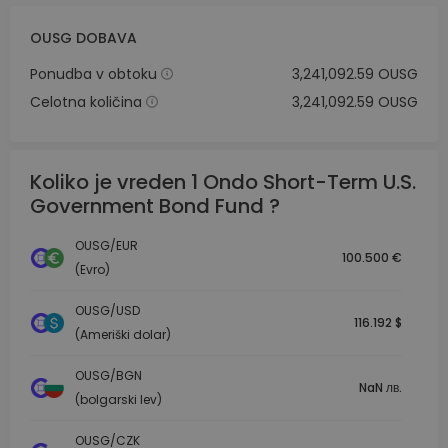
OUSG DOBAVA
Ponudba v obtoku
3,241,092.59 OUSG
Celotna količina
3,241,092.59 OUSG
Koliko je vreden 1 Ondo Short-Term U.S.
Government Bond Fund ?
OUSG/EUR
100.500 €
(Evro)
OUSG/USD
116.192 $
(Ameriški dolar)
OUSG/BGN
NaN лв.
(bolgarski lev)
OUSG/CZK