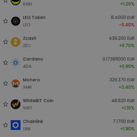
RAIN
+1.20%
LEO Token
8.4000 EUR
LEO
-0.40%
Zcash
439.200 EUR
ZEC
+0.70%
Cardano
0.173811000 EUR
ADA
+0.90%
Monero
329.370 EUR
XMR
+3.40%
WhiteBIT Coin
48.620 EUR
WBT
+1.10%
Chainlink
7.1700 EUR
LINK
+1.90%