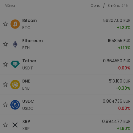
/
Měna
Cena
Změna 24h
Bitcoin
56207.00 EUR
BTC
+1.20%
Ethereum
1658.55 EUR
ETH
+1.10%
Tether
0.864550 EUR
USDT
0.00%
BNB
513.100 EUR
BNB
+0.30%
USDC
0.864736 EUR
USDC
0.00%
XRP
0.894477 EUR
XRP
+1.60%