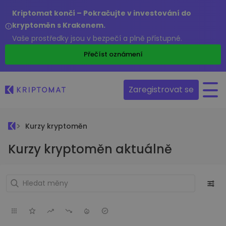
Kriptomat končí – Pokračujte v investování do
kryptoměn s Krakenem.
Vaše prostředky jsou v bezpečí a plně přístupné.
Přečíst oznámení
Zaregistrovat se
Kurzy kryptoměn
Kurzy kryptoměn aktuálně