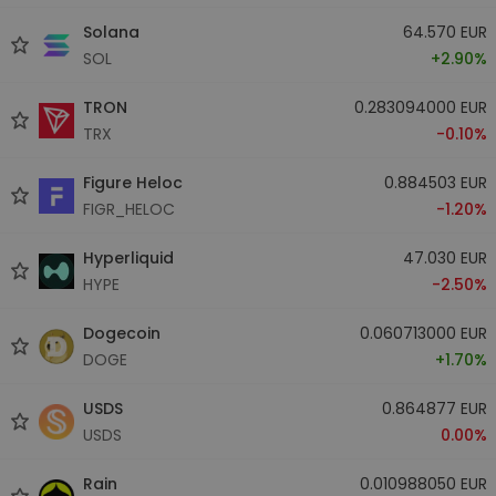
Solana
64.570 EUR
SOL
+2.90%
TRON
0.283094000 EUR
TRX
-0.10%
Figure Heloc
0.884503 EUR
FIGR_HELOC
-1.20%
Hyperliquid
47.030 EUR
HYPE
-2.50%
Dogecoin
0.060713000 EUR
DOGE
+1.70%
USDS
0.864877 EUR
USDS
0.00%
Rain
0.010988050 EUR