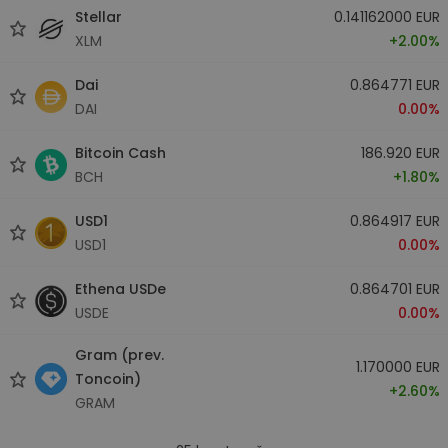
Stellar
0.141162000 EUR
XLM
+2.00%
Dai
0.864771 EUR
DAI
0.00%
Bitcoin Cash
186.920 EUR
BCH
+1.80%
USD1
0.864917 EUR
USD1
0.00%
Ethena USDe
0.864701 EUR
USDE
0.00%
Gram (prev.
1.170000 EUR
Toncoin)
+2.60%
GRAM