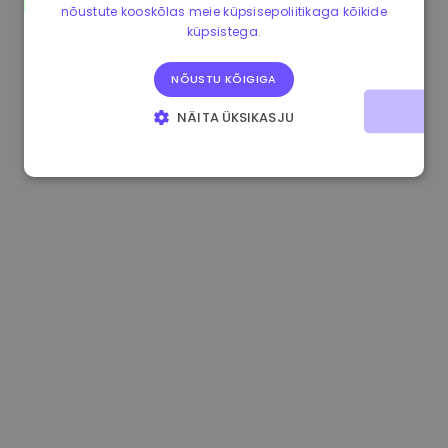
nõustute kooskõlas meie küpsisepoliitikaga kõikide
1.170000 €
+2.60%
3.2B €
küpsistega.
NÕUSTU KÕIGIGA
NÄITA ÜKSIKASJU
HÄDAVAJALIKUD KÜPSISED
JÕUDLUSKÜPSISED
REKLAAMKÜPSISED
FUNKTSIONAALSED KÜPSISED