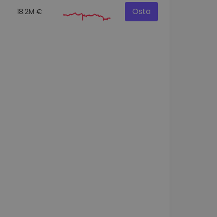
Osta
18.2M €