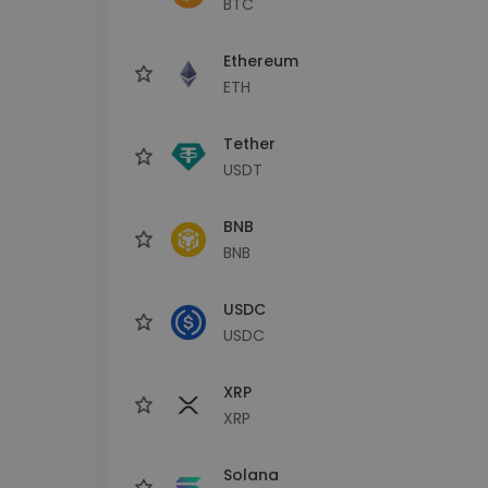
BTC
Investeeringute uuring
Leia oma krüptostrateegia
Ethereum
ETH
Tether
USDT
BNB
BNB
USDC
USDC
XRP
XRP
Solana