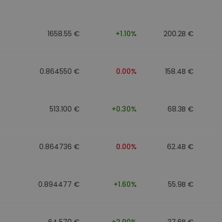
1658.55 €
+1.10%
200.2B €
0.864550 €
0.00%
158.4B €
513.100 €
+0.30%
68.3B €
0.864736 €
0.00%
62.4B €
0.894477 €
+1.60%
55.9B €
64.570 €
+2.90%
37.6B €