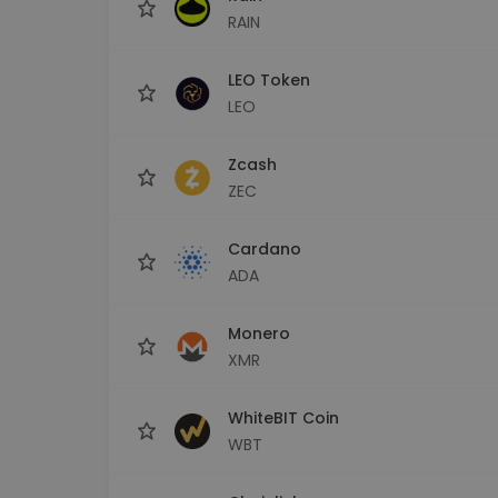
RAIN
LEO Token
LEO
Zcash
ZEC
Cardano
ADA
Monero
XMR
WhiteBIT Coin
WBT