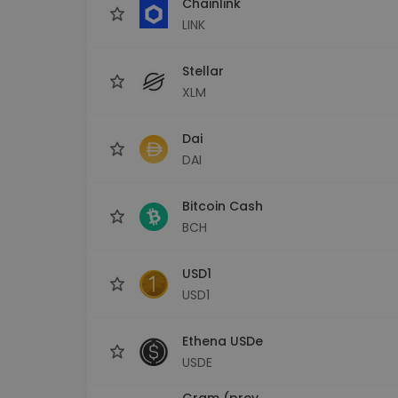
Chainlink
LINK
Stellar
XLM
Dai
DAI
Bitcoin Cash
BCH
USD1
USD1
Ethena USDe
USDE
Gram (prev.