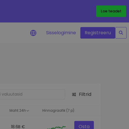
Loe teadet
Sisselogimine
Registreeru
 teie
i
Filtrid
eks
Maht 24h
Hinnagraafik (7 p)
Osta
18.6B €