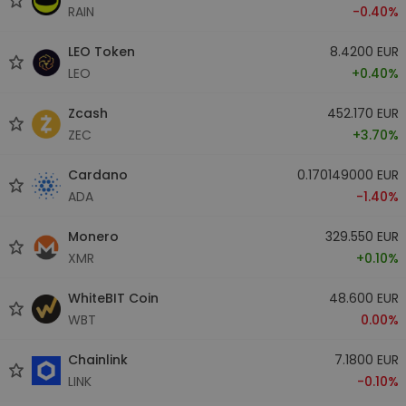
RAIN
-0.40%
LEO Token
8.4200 EUR
LEO
+0.40%
Zcash
452.170 EUR
ZEC
+3.70%
Cardano
0.170149000 EUR
ADA
-1.40%
Monero
329.550 EUR
XMR
+0.10%
WhiteBIT Coin
48.600 EUR
WBT
0.00%
Chainlink
7.1800 EUR
LINK
-0.10%