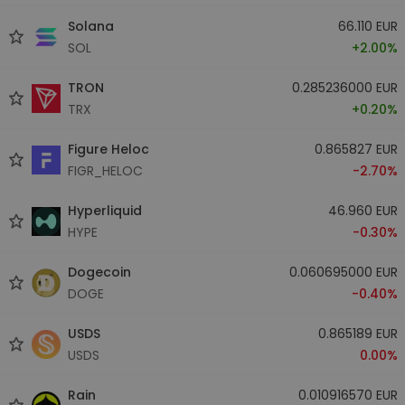
Solana
66.110 EUR
SOL
+2.00%
TRON
0.285236000 EUR
TRX
+0.20%
Figure Heloc
0.865827 EUR
FIGR_HELOC
-2.70%
Hyperliquid
46.960 EUR
HYPE
-0.30%
Dogecoin
0.060695000 EUR
DOGE
-0.40%
USDS
0.865189 EUR
USDS
0.00%
Rain
0.010916570 EUR