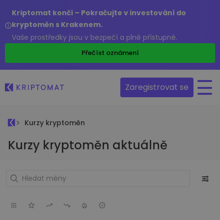
Kriptomat končí – Pokračujte v investování do
kryptoměn s Krakenem.
Vaše prostředky jsou v bezpečí a plně přístupné.
Přečíst oznámení
Zaregistrovat se
Kurzy kryptoměn
Kurzy kryptoměn aktuálně