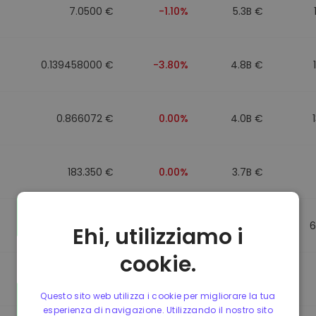
7.0500 €
-1.10%
5.3B €
0.139458000 €
-3.80%
4.8B €
0.866072 €
0.00%
4.0B €
183.350 €
0.00%
3.7B €
0.865650 €
0.00%
3.5B €
6
Ehi, utilizziamo i
cookie.
0.087241000 €
-6.90%
3.4B €
Questo sito web utilizza i cookie per migliorare la tua
esperienza di navigazione. Utilizzando il nostro sito