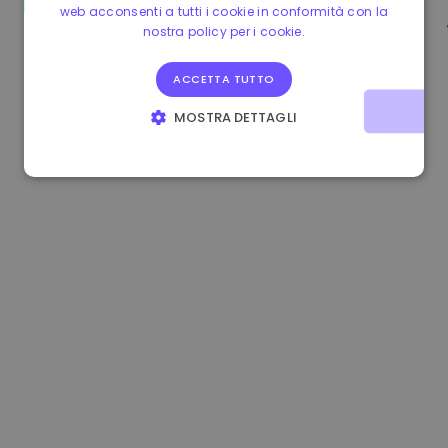
web acconsenti a tutti i cookie in conformità con la
0.865673 €
-0.10%
3.4B €
nostra policy per i cookie.
ACCETTA TUTTO
MOSTRA DETTAGLI
STRETTAMENTE NECESSARI
PERFORMANCE
TARGETING
FUNZIONALITÀ