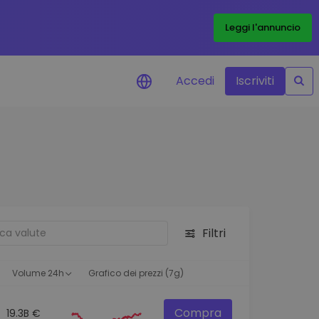
Leggi l'annuncio
Accedi
Iscriviti
di prezzo
menti dei prezzi in tempo
 tuoi token preferiti
 asset
pportunità di investimento
Filtri
 dei dati del
oglio
ioni utili per performance
Volume 24h
Grafico dei prezzi (7g)
Compra
19.3B €