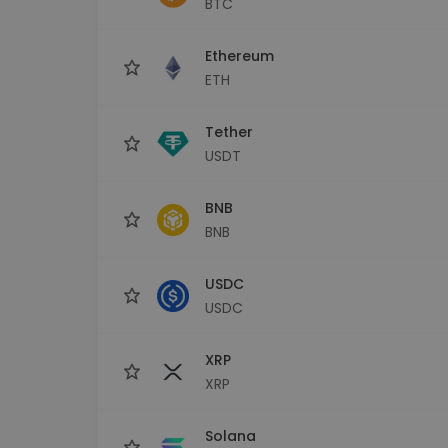
BTC
Scoperta investimenti
Trova la tua strategia cryp
Ethereum
ETH
Tether
USDT
BNB
BNB
USDC
USDC
XRP
XRP
Solana