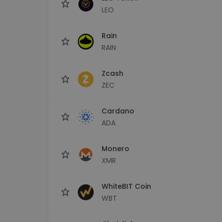
LEO
Rain
RAIN
Zcash
ZEC
Cardano
ADA
Monero
XMR
WhiteBIT Coin
WBT