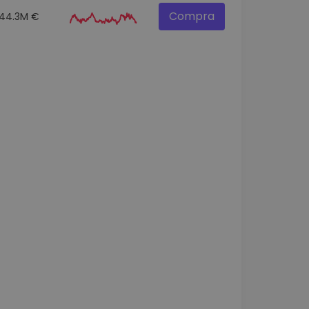
Compra
44.3M €