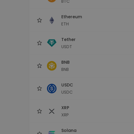
BTC
Průzkumník investic
Najdi svou krypto strategii
Ethereum
ETH
Tether
USDT
BNB
BNB
USDC
USDC
XRP
XRP
Solana