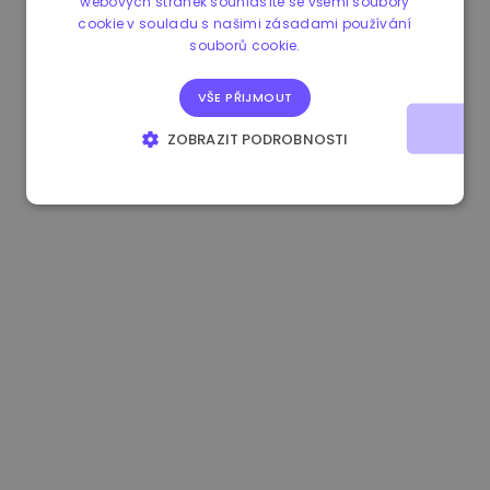
webových stránek souhlasíte se všemi soubory
cookie v souladu s našimi zásadami používání
1.170000 €
-1.80%
3.2B €
souborů cookie.
VŠE PŘIJMOUT
ZOBRAZIT PODROBNOSTI
NEZBYTNĚ NUTNÉ SOUBORY
VÝKONOVÉ SOUBORY
SOUBORY CÍLENÍ
FUNKČNÍ SOUBORY