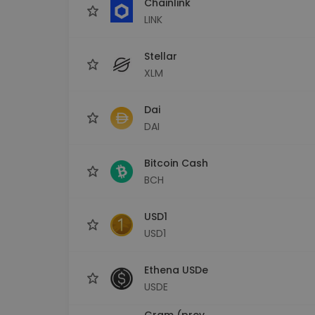
Chainlink
LINK
Stellar
XLM
Dai
DAI
Bitcoin Cash
BCH
USD1
USD1
Ethena USDe
USDE
Gram (prev.