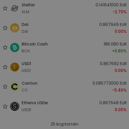
Stellar
0.141641000 EUR
XLM
-2.70%
Dai
0.867949 EUR
DAI
0.00%
Bitcoin Cash
186.080 EUR
BCH
+0.80%
USD1
0.867692 EUR
USD1
0.00%
Canton
0.085773000 EUR
CC
-5.40%
Ethena USDe
0.867648 EUR
USDE
0.00%
25
kryptoměn