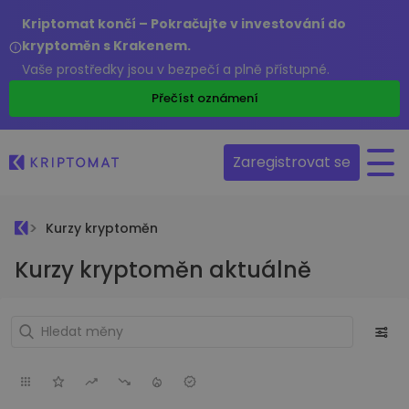
Kriptomat končí – Pokračujte v investování do
kryptoměn s Krakenem.
Vaše prostředky jsou v bezpečí a plně přístupné.
Přečíst oznámení
Zaregistrovat se
Kurzy kryptoměn
Kurzy kryptoměn aktuálně