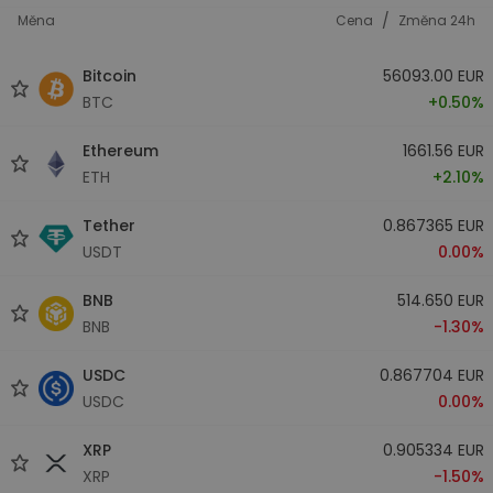
/
Měna
Cena
Změna 24h
Bitcoin
56093.00 EUR
BTC
+0.50%
Ethereum
1661.56 EUR
ETH
+2.10%
Tether
0.867365 EUR
USDT
0.00%
BNB
514.650 EUR
BNB
-1.30%
USDC
0.867704 EUR
USDC
0.00%
XRP
0.905334 EUR
XRP
-1.50%