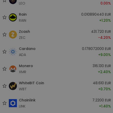
LEO
0.00%
Rain
0.010890440 EUR
RAIN
+1.20%
Zcash
431.720 EUR
ZEC
-4.20%
Cardano
0.178072000 EUR
ADA
+9.00%
Monero
316.130 EUR
XMR
+2.40%
WhiteBIT Coin
48.610 EUR
WBT
+0.70%
Chainlink
7.2200 EUR
LINK
+1.40%