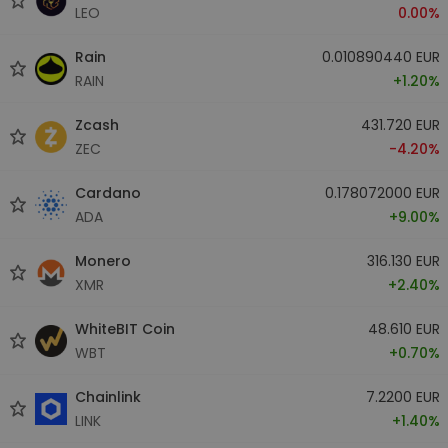
LEO
0.00%
Rain
0.010890440 EUR
RAIN
+1.20%
Zcash
431.720 EUR
ZEC
-4.20%
Cardano
0.178072000 EUR
ADA
+9.00%
Monero
316.130 EUR
XMR
+2.40%
WhiteBIT Coin
48.610 EUR
WBT
+0.70%
Chainlink
7.2200 EUR
LINK
+1.40%