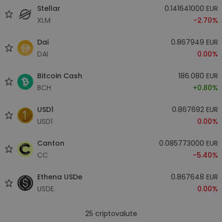
Stellar
0.141641000 EUR
XLM
-2.70%
Dai
0.867949 EUR
DAI
0.00%
Bitcoin Cash
186.080 EUR
BCH
+0.80%
USD1
0.867692 EUR
USD1
0.00%
Canton
0.085773000 EUR
CC
-5.40%
Ethena USDe
0.867648 EUR
USDE
0.00%
25
criptovalute