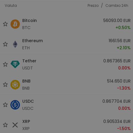
/
Valuta
Prezzo
Cambio 24h
Bitcoin
56093.00 EUR
BTC
+0.50%
Ethereum
1661.56 EUR
ETH
+2.10%
Tether
0.867365 EUR
USDT
0.00%
BNB
514.650 EUR
BNB
-1.30%
USDC
0.867704 EUR
USDC
0.00%
XRP
0.905334 EUR
XRP
-1.50%