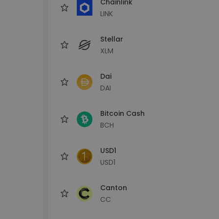
Chainlink
LINK
Stellar
XLM
Dai
DAI
Bitcoin Cash
BCH
USD1
USD1
Canton
CC