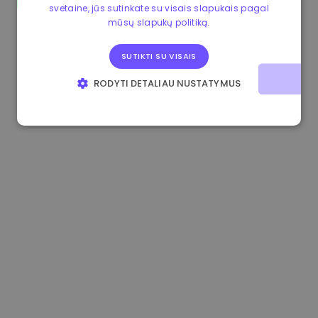
svetaine, jūs sutinkate su visais slapukais pagal
0.867648 €
0.00%
3.4B €
mūsų slapukų politiką.
SUTIKTI SU VISAIS
RODYTI DETALIAU NUSTATYMUS
BŪTINIEJI
VEIKIMĄ GERINANTYS
TIKSLINIAI
FUNKCINIAI