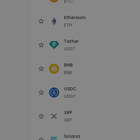
BTC
Investicijų tyrinėtojas
Rask savo kripto strategiją
Ethereum
ETH
Tether
USDT
BNB
BNB
USDC
USDC
XRP
XRP
Solana