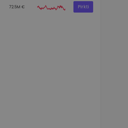
Pirkti
72.5M €