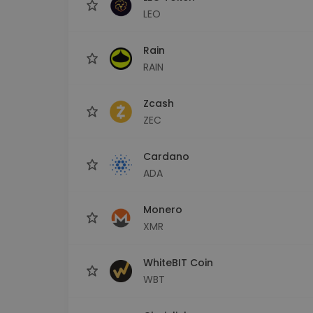
LEO
Rain
RAIN
Zcash
ZEC
Cardano
ADA
Monero
XMR
WhiteBIT Coin
WBT