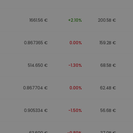
1661.56 €
+2.10%
200.5B €
0.867365 €
0.00%
159.2B €
514.650 €
-1.30%
68.5B €
0.867704 €
0.00%
62.4B €
0.905334 €
-1.50%
56.6B €
63.600 €
-0.80%
37.0B €