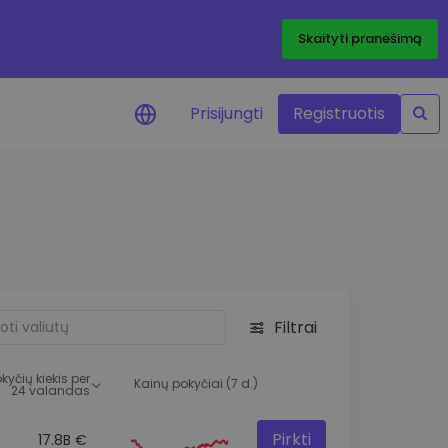
Skaityti pranešimą
Prisijungti
Registruotis
ai apie kainas
 žetonų kainų
mai realiuoju laiku
e išteklius
e investavimo galimybes
Filtrai
o analizė
 įžvalgos, užtikrinančios
kyčių kiekis per
rezultatą
Kainų pokyčiai (7 d.)
24 valandas
Pirkti
17.8B €