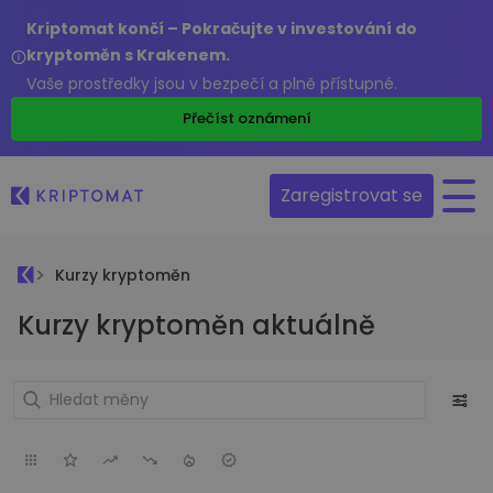
Kriptomat končí – Pokračujte v investování do
kryptoměn s Krakenem.
Vaše prostředky jsou v bezpečí a plně přístupné.
Přečíst oznámení
Zaregistrovat se
Kurzy kryptoměn
Kurzy kryptoměn aktuálně