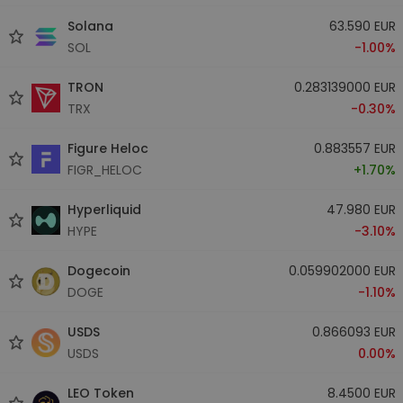
Solana
63.590 EUR
SOL
-1.00%
TRON
0.283139000 EUR
TRX
-0.30%
Figure Heloc
0.883557 EUR
FIGR_HELOC
+1.70%
Hyperliquid
47.980 EUR
HYPE
-3.10%
Dogecoin
0.059902000 EUR
DOGE
-1.10%
USDS
0.866093 EUR
USDS
0.00%
LEO Token
8.4500 EUR