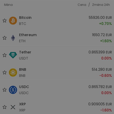
/
Měna
Cena
Změna 24h
Bitcoin
55926.00 EUR
BTC
+0.70%
Ethereum
1650.72 EUR
ETH
+1.60%
Tether
0.865399 EUR
USDT
0.00%
BNB
514.280 EUR
BNB
-0.60%
USDC
0.865782 EUR
USDC
0.00%
XRP
0.909005 EUR
XRP
-1.60%