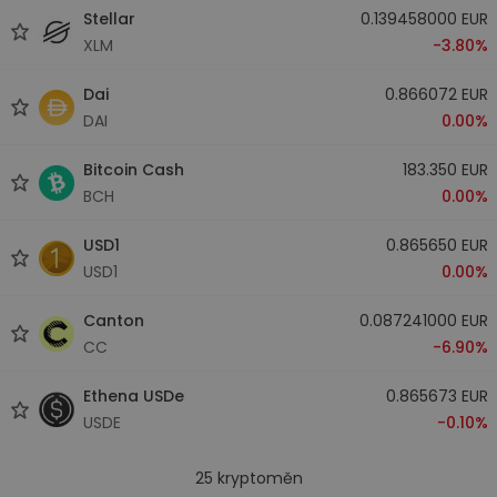
Stellar
0.139458000 EUR
XLM
-3.80%
Dai
0.866072 EUR
DAI
0.00%
Bitcoin Cash
183.350 EUR
BCH
0.00%
USD1
0.865650 EUR
USD1
0.00%
Canton
0.087241000 EUR
CC
-6.90%
Ethena USDe
0.865673 EUR
USDE
-0.10%
25
kryptoměn