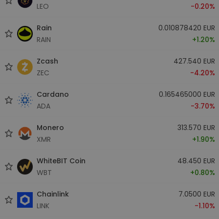
LEO
-0.20%
Rain
0.010878420 EUR
RAIN
+1.20%
Zcash
427.540 EUR
ZEC
-4.20%
Cardano
0.165465000 EUR
ADA
-3.70%
Monero
313.570 EUR
XMR
+1.90%
WhiteBIT Coin
48.450 EUR
WBT
+0.80%
Chainlink
7.0500 EUR
LINK
-1.10%