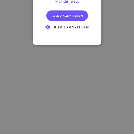
Richtlinie zu.
ALLE AKZEPTIEREN
DETAILS ANZEIGEN
UNBEDINGT
ERFORDERLICH
PERFORMANCE
TARGETING
FUNKTIONALITÄT