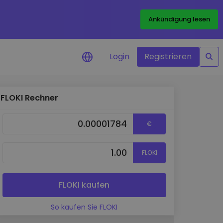
Ankündigung lesen
Login
Registrieren
FLOKI Rechner
htigungen
en in Echtzeit für
€
en
te erkunden
FLOKI
chkeiten
yse
FLOKI kaufen
ke für eine
ance
So kaufen Sie FLOKI