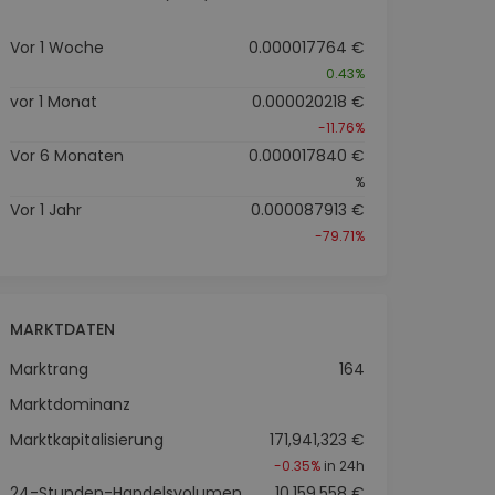
Vor 1 Woche
0.000017764 €
0.43%
vor 1 Monat
0.000020218 €
-11.76%
Vor 6 Monaten
0.000017840 €
%
Vor 1 Jahr
0.000087913 €
-79.71%
MARKTDATEN
Marktrang
164
Marktdominanz
Marktkapitalisierung
171,941,323 €
-0.35%
in 24h
24-Stunden-Handelsvolumen
10,159,558 €