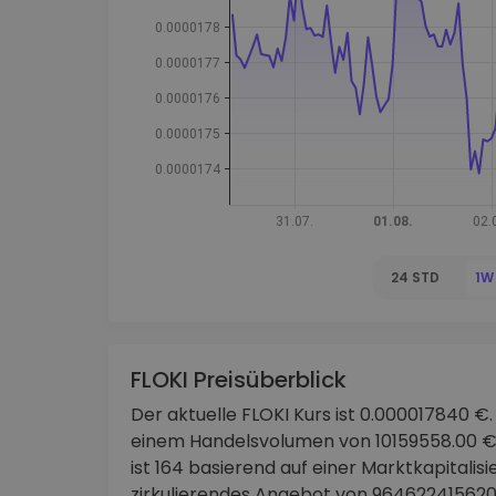
Investitions-Explorer
Finde deine Krypto-Strategie
24 STD
1W
FLOKI Preisüberblick
Der aktuelle FLOKI Kurs ist 0.000017840 €.
einem Handelsvolumen von 10159558.00 € 
ist 164 basierend auf einer Marktkapitalisi
zirkulierendes Angebot von 964622415620