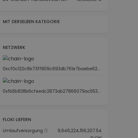
MIT DERSELBEN KATEGORIE
NETZWERK
0xcf0c122c6b73ff809c693db761e7baebe62b6a2e
0xfb5b838b6cfeedc2873ab27866079ac55363d37e
FLOKI LIEFERN
Umlaufversorgung
9,646,224,156,207.54