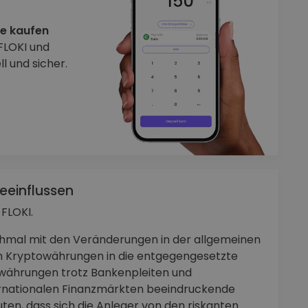
ne kaufen
 FLOKI und
 und sicher.
beeinflussen
FLOKI.
hmal mit den Veränderungen in der allgemeinen
h Kryptowährungen in die entgegengesetzte
owährungen trotz Bankenpleiten und
ternationalen Finanzmärkten beeindruckende
uten, dass sich die Anleger von den riskanten