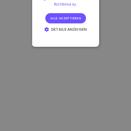
Richtlinie zu.
ALLE AKZEPTIEREN
DETAILS ANZEIGEN
UNBEDINGT
ERFORDERLICH
PERFORMANCE
TARGETING
FUNKTIONALITÄT