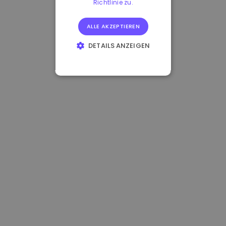
Richtlinie zu.
ALLE AKZEPTIEREN
DETAILS ANZEIGEN
UNBEDINGT
ERFORDERLICH
PERFORMANCE
TARGETING
FUNKTIONALITÄT