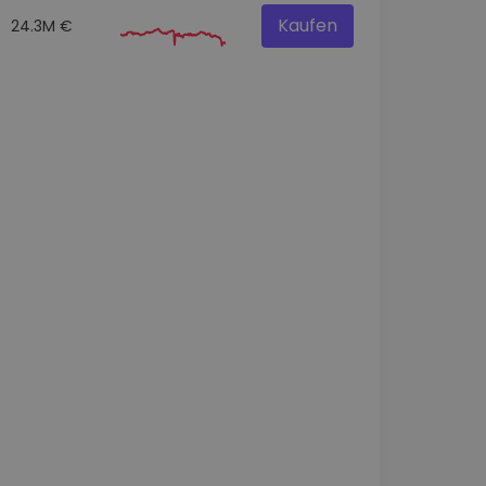
Kaufen
24.3M €