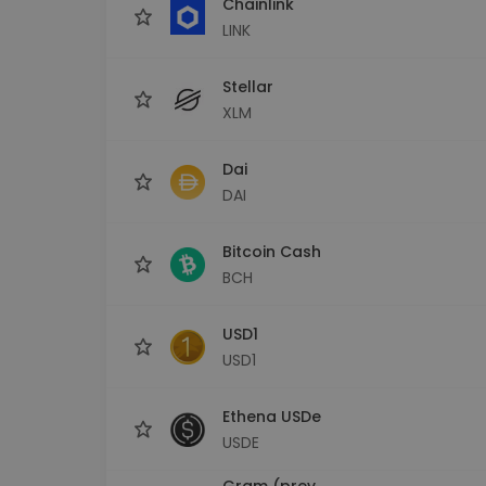
Chainlink
LINK
Stellar
XLM
Dai
DAI
Bitcoin Cash
BCH
USD1
USD1
Ethena USDe
USDE
Gram (prev.