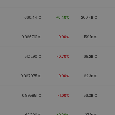
1660.44 €
+0.40%
200.4B €
0.866791 €
0.00%
159.1B €
512.290 €
-0.70%
68.2B €
0.867075 €
0.00%
62.3B €
0.895851 €
-1.00%
56.0B €
63.780 €
+0.30%
37.1B €