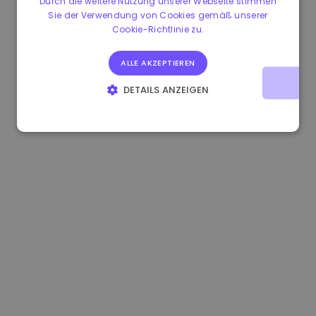
Durch die weitere Nutzung unserer Webseite stimmen
Sie der Verwendung von Cookies gemäß unserer
1.160000 €
-3.00%
3.2B €
Cookie-Richtlinie zu.
ALLE AKZEPTIEREN
DETAILS ANZEIGEN
UNBEDINGT ERFORDERLICH
PERFORMANCE
TARGETING
FUNKTIONALITÄT