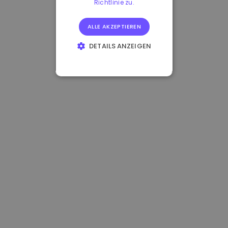
Richtlinie zu.
ALLE AKZEPTIEREN
DETAILS ANZEIGEN
UNBEDINGT
ERFORDERLICH
PERFORMANCE
TARGETING
FUNKTIONALITÄT