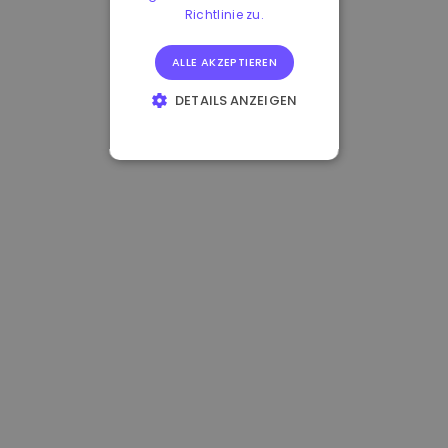
Richtlinie zu.
ALLE AKZEPTIEREN
DETAILS ANZEIGEN
UNBEDINGT
ERFORDERLICH
PERFORMANCE
TARGETING
FUNKTIONALITÄT