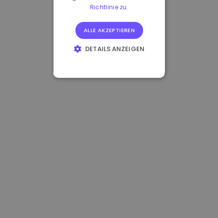
Richtlinie zu.
ALLE AKZEPTIEREN
DETAILS ANZEIGEN
UNBEDINGT
ERFORDERLICH
PERFORMANCE
TARGETING
FUNKTIONALITÄT