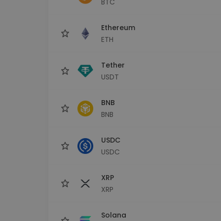
BTC
Investitions-Explorer
Finde deine Krypto-Strategie
Ethereum
ETH
Tether
USDT
BNB
BNB
USDC
USDC
XRP
XRP
Solana