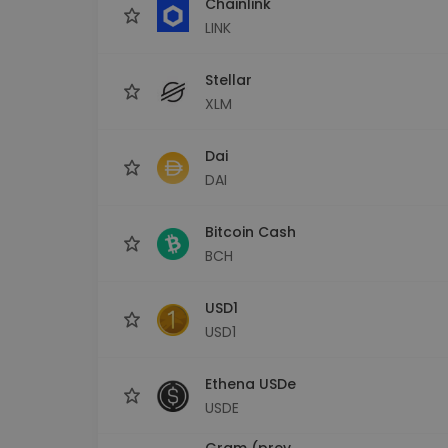
Chainlink
LINK
Stellar
XLM
Dai
DAI
Bitcoin Cash
BCH
USD1
USD1
Ethena USDe
USDE
Gram (prev.