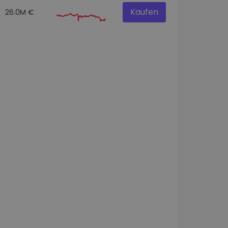
Kaufen
26.0M €