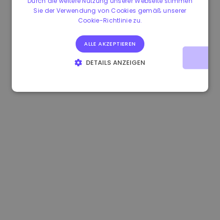
Durch die weitere Nutzung unserer Webseite stimmen
Sie der Verwendung von Cookies gemäß unserer
1.170000 €
-1.80%
3.2B €
Cookie-Richtlinie zu.
ALLE AKZEPTIEREN
DETAILS ANZEIGEN
UNBEDINGT ERFORDERLICH
PERFORMANCE
TARGETING
FUNKTIONALITÄT