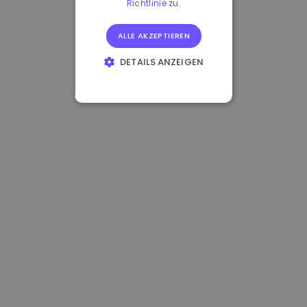
Richtlinie zu.
ALLE AKZEPTIEREN
DETAILS ANZEIGEN
UNBEDINGT
ERFORDERLICH
PERFORMANCE
TARGETING
FUNKTIONALITÄT