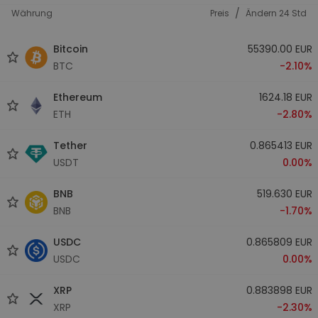
/
Währung
Preis
Ändern 24 Std
Bitcoin
55390.00 EUR
BTC
-2.10%
Ethereum
1624.18 EUR
ETH
-2.80%
Tether
0.865413 EUR
USDT
0.00%
BNB
519.630 EUR
BNB
-1.70%
USDC
0.865809 EUR
USDC
0.00%
XRP
0.883898 EUR
XRP
-2.30%