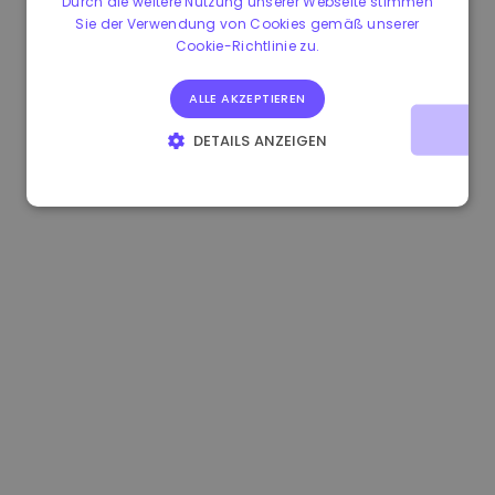
Durch die weitere Nutzung unserer Webseite stimmen
Sie der Verwendung von Cookies gemäß unserer
0.865660 €
0.00%
3.4B €
Cookie-Richtlinie zu.
ALLE AKZEPTIEREN
DETAILS ANZEIGEN
UNBEDINGT ERFORDERLICH
PERFORMANCE
TARGETING
FUNKTIONALITÄT