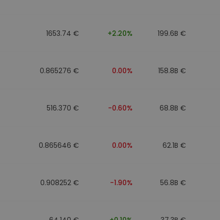
1653.74 €
+2.20%
199.6B €
0.865276 €
0.00%
158.8B €
516.370 €
-0.60%
68.8B €
0.865646 €
0.00%
62.1B €
0.908252 €
-1.90%
56.8B €
64.140 €
+0.10%
37.3B €