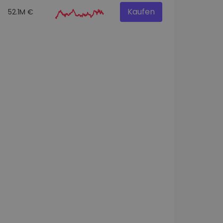
Kaufen
52.1M €