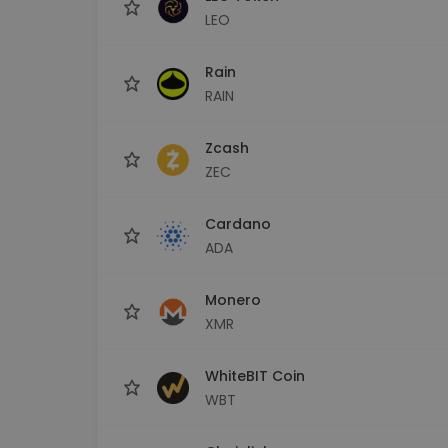
LEO
Rain
RAIN
Zcash
ZEC
Cardano
ADA
Monero
XMR
WhiteBIT Coin
WBT