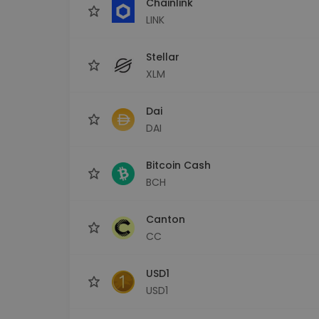
Chainlink
LINK
Stellar
XLM
Dai
DAI
Bitcoin Cash
BCH
Canton
CC
USD1
USD1