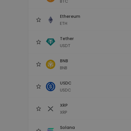
BTC
Investitions-Explorer
Finde deine Krypto-Strategie
Ethereum
ETH
Tether
USDT
BNB
BNB
USDC
USDC
XRP
XRP
Solana