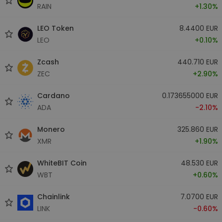
RAIN
+1.30%
LEO Token
8.4400 EUR
LEO
+0.10%
Zcash
440.710 EUR
ZEC
+2.90%
Cardano
0.173655000 EUR
ADA
-2.10%
Monero
325.860 EUR
XMR
+1.90%
WhiteBIT Coin
48.530 EUR
WBT
+0.60%
Chainlink
7.0700 EUR
LINK
-0.60%