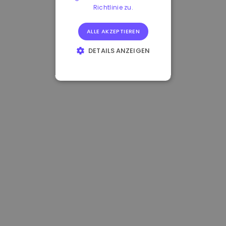
Richtlinie zu.
ALLE AKZEPTIEREN
DETAILS ANZEIGEN
UNBEDINGT
ERFORDERLICH
PERFORMANCE
TARGETING
FUNKTIONALITÄT