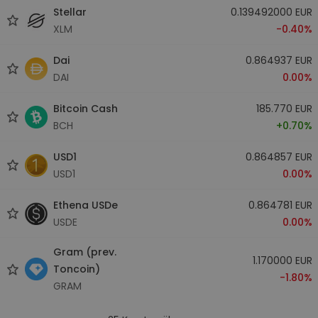
Stellar
0.139492000 EUR
XLM
-0.40%
Dai
0.864937 EUR
DAI
0.00%
Bitcoin Cash
185.770 EUR
BCH
+0.70%
USD1
0.864857 EUR
USD1
0.00%
Ethena USDe
0.864781 EUR
USDE
0.00%
Gram (prev.
1.170000 EUR
Toncoin)
-1.80%
GRAM