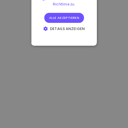
Richtlinie zu.
ALLE AKZEPTIEREN
DETAILS ANZEIGEN
UNBEDINGT
ERFORDERLICH
PERFORMANCE
TARGETING
FUNKTIONALITÄT