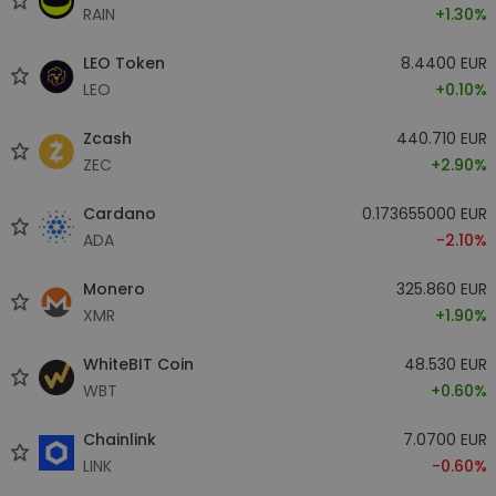
RAIN
+1.30%
LEO Token
8.4400 EUR
LEO
+0.10%
Zcash
440.710 EUR
ZEC
+2.90%
Cardano
0.173655000 EUR
ADA
-2.10%
Monero
325.860 EUR
XMR
+1.90%
WhiteBIT Coin
48.530 EUR
WBT
+0.60%
Chainlink
7.0700 EUR
LINK
-0.60%