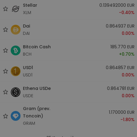
Stellar
0.139492000 EUR
XLM
-0.40%
Dai
0.864937 EUR
DAI
0.00%
Bitcoin Cash
185.770 EUR
BCH
+0.70%
USD1
0.864857 EUR
USD1
0.00%
Ethena USDe
0.864781 EUR
USDE
0.00%
Gram (prev.
1.170000 EUR
Toncoin)
-1.80%
GRAM