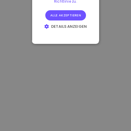
Richtlinie zu.
ALLE AKZEPTIEREN
DETAILS ANZEIGEN
UNBEDINGT
ERFORDERLICH
PERFORMANCE
TARGETING
FUNKTIONALITÄT