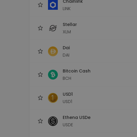
Chainlink
LINK
Stellar
XLM
Dai
DAI
Bitcoin Cash
BCH
USD1
USD1
Ethena USDe
USDE