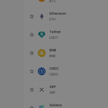
BTC
Investitions-Explorer
Finde deine Krypto-Strategie
Ethereum
ETH
Tether
USDT
BNB
BNB
USDC
USDC
XRP
XRP
Solana