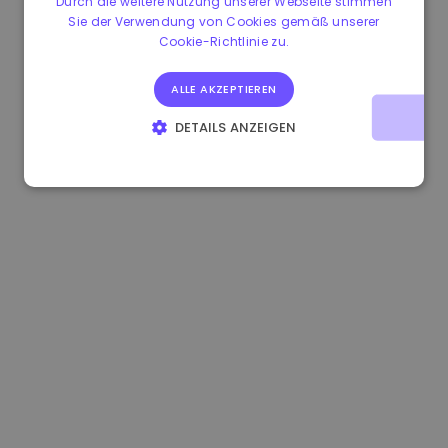
Durch die weitere Nutzung unserer Webseite stimmen
Sie der Verwendung von Cookies gemäß unserer
0.083269000 €
+4.90%
3.3B €
Cookie-Richtlinie zu.
ALLE AKZEPTIEREN
DETAILS ANZEIGEN
UNBEDINGT ERFORDERLICH
PERFORMANCE
TARGETING
FUNKTIONALITÄT