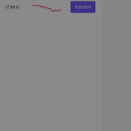
Kaufen
17.1M €