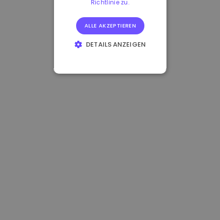
Richtlinie zu.
ALLE AKZEPTIEREN
DETAILS ANZEIGEN
UNBEDINGT
ERFORDERLICH
PERFORMANCE
TARGETING
FUNKTIONALITÄT