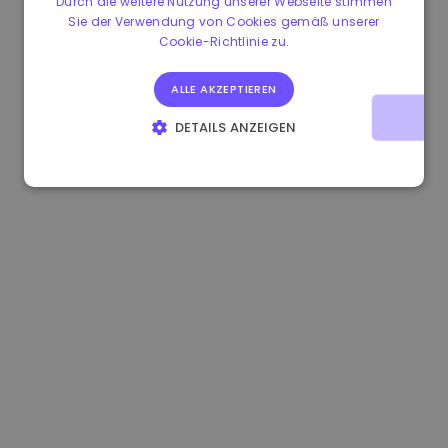
Durch die weitere Nutzung unserer Webseite stimmen
Sie der Verwendung von Cookies gemäß unserer
0.080659000 €
-4.80%
3.2B €
Cookie-Richtlinie zu.
ALLE AKZEPTIEREN
DETAILS ANZEIGEN
UNBEDINGT ERFORDERLICH
PERFORMANCE
TARGETING
FUNKTIONALITÄT