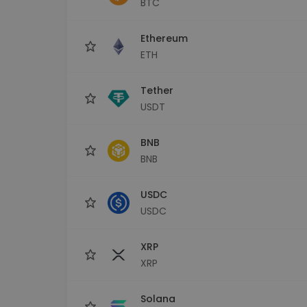
BTC
Investitions-Explorer
Finde deine Krypto-Strategie
Ethereum
ETH
Tether
USDT
BNB
BNB
USDC
USDC
XRP
XRP
Solana