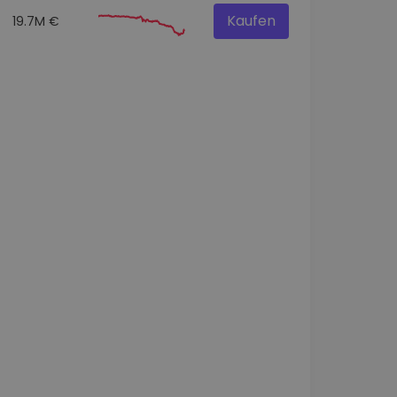
Kaufen
19.7M €