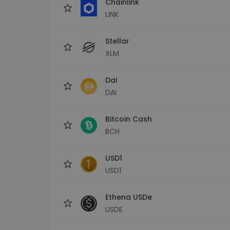
Chainlink
LINK
Stellar
XLM
Dai
DAI
Bitcoin Cash
BCH
USD1
USD1
Ethena USDe
USDE