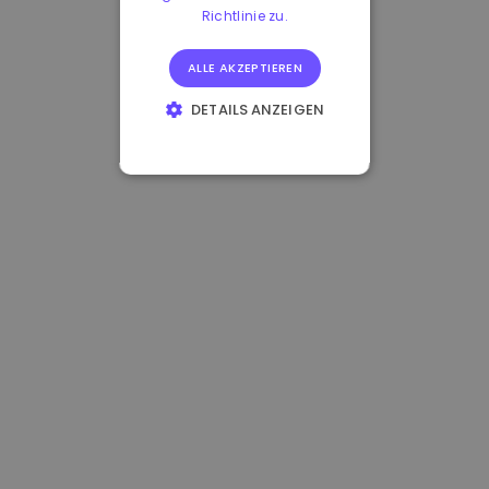
Richtlinie zu.
ALLE AKZEPTIEREN
DETAILS ANZEIGEN
UNBEDINGT
ERFORDERLICH
PERFORMANCE
TARGETING
FUNKTIONALITÄT