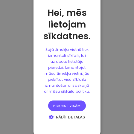
Hei, mēs
lietojam
sīkdatnes.
Šajā tīmekļa vietnē tiek
izmantoti sīkfaili, lai
uzlabotu lietotāju
pieredzi. Izmantojot
mūsu tīmekļa vietni, jūs
piekrītat visu sīkfailu
izmantošanai saskaņā
ar mūsu sīkfailu politiku.
PIEKRIST VISĀM
RĀDĪT DETAĻAS
STRIKTI
NEPIECIEŠAMIE