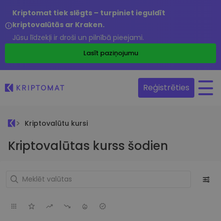
Kriptomat tiek slēgts – turpiniet ieguldīt
kriptovalūtās ar Kraken.
Jūsu līdzekļi ir droši un pilnībā pieejami.
Lasīt paziņojumu
Reģistrēties
Kriptovalūtu kursi
Kriptovalūtas kurss šodien