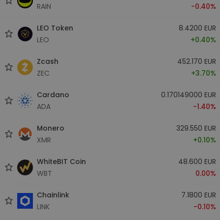
RAIN
-0.40%
LEO Token
8.4200 EUR
LEO
+0.40%
Zcash
452.170 EUR
ZEC
+3.70%
Cardano
0.170149000 EUR
ADA
-1.40%
Monero
329.550 EUR
XMR
+0.10%
WhiteBIT Coin
48.600 EUR
WBT
0.00%
Chainlink
7.1800 EUR
LINK
-0.10%