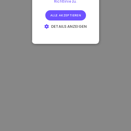
Richtlinie zu.
ALLE AKZEPTIEREN
DETAILS ANZEIGEN
UNBEDINGT
ERFORDERLICH
PERFORMANCE
TARGETING
FUNKTIONALITÄT