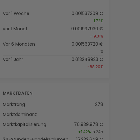
Vor 1 Woche
0.001537309 €
1.72%
vor 1 Monat
0.001937930 €
-19.31%
Vor 6 Monaten
0.001563720 €
%
Vor 1 Jahr
0.013248923 €
-88.20%
MARKTDATEN
Marktrang
278
Marktdominanz
Marktkapitalisierung
76,939,978 €
+
1.42%
in 24h
24-Stunden-Handelsvolumen
15,232,649 €