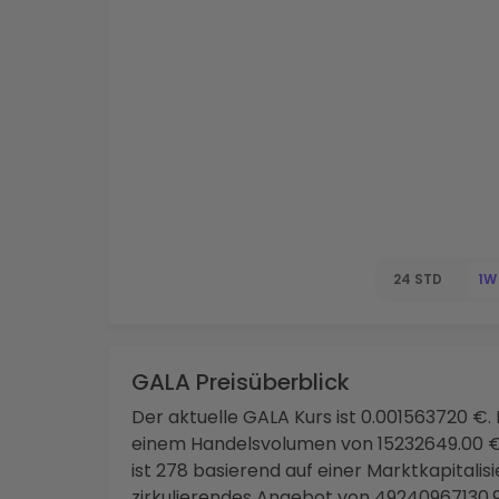
Investitions-Explorer
Finde deine Krypto-Strategie
24 STD
1W
GALA Preisüberblick
Der aktuelle GALA Kurs ist 0.001563720 €. 
einem Handelsvolumen von 15232649.00 €
ist 278 basierend auf einer Marktkapitali
zirkulierendes Angebot von 49240967130.