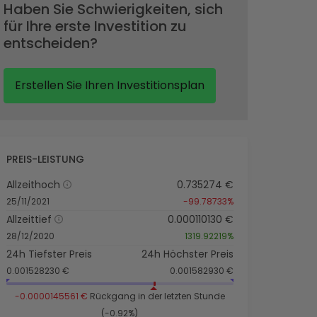
Haben Sie Schwierigkeiten, sich
für Ihre erste Investition zu
entscheiden?
Erstellen Sie Ihren Investitionsplan
PREIS-LEISTUNG
Allzeithoch
0.735274 €
25/11/2021
-99.78733%
Allzeittief
0.000110130 €
28/12/2020
1319.92219%
24h Tiefster Preis
24h Höchster Preis
0.001528230 €
0.001582930 €
-0.0000145561 €
Rückgang in der letzten Stunde
(-0.92%)