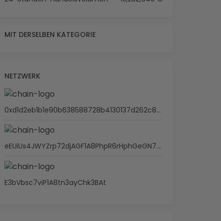
MIT DERSELBEN KATEGORIE
NETZWERK
0xd1d2eb1b1e90b638588728b4130137d262c87cae
eEUiUs4JWYZrp72djAGF1A8PhpR6rHphGeGN7GbVLp6
E3bVbsc7viP1A8tn3ayChk3BAt