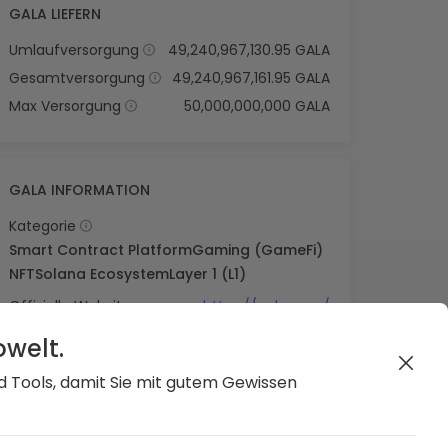
GALA LIEFERN
Umlaufversorgung
49,240,967,130.95 GALA
Gesamtversorgung
49,240,967,161.95 GALA
Max Versorgung
50,000,000,000 GALA
GALA INFORMATION
Kategorie
Smart Contract Platform
Gaming (GameFi)
NFT
Solana Ecosystem
Layer 1 (L1)
Offizielle Website
https://gala.com/
owelt.
nd Tools, damit Sie mit gutem Gewissen