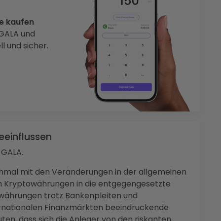
ne kaufen
 GALA und
 und sicher.
eeinflussen
 GALA.
hmal mit den Veränderungen in der allgemeinen
h Kryptowährungen in die entgegengesetzte
owährungen trotz Bankenpleiten und
ternationalen Finanzmärkten beeindruckende
uten, dass sich die Anleger von den riskanten