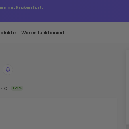
nen mit Kraken fort.
odukte
Wie es funktioniert
KriptoEarn
Preisbenachric
inzugefügt
Verdienen Sie Prämien für Ihre
Preisaktualisierung
 Kriptomat hinzugefügte
Kryptowährungen
Ihre Lieblings-Tok
Vermögenswer
ich für 100 € gekauft
Tresor
Entdecken Sie
…
7 €
1.72 %
Sparen Sie Krypto für Ihre Zukunft
Investitionsmögli
 es heute wert
Wiederkehrender Kauf
Portfolio-Anal
Regelmäßig geplante Investitionen
Intelligente Einblic
(DCA)
optimale Perform