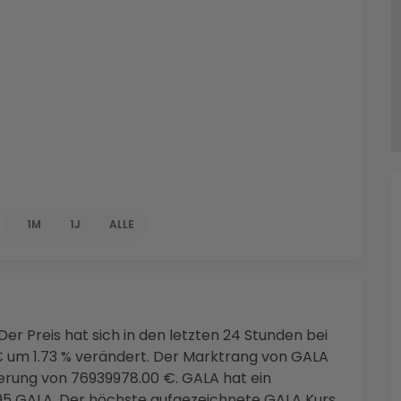
1M
1J
ALLE
Der Preis hat sich in den letzten 24 Stunden bei
 um 1.73 % verändert. Der Marktrang von GALA
sierung von 76939978.00 €. GALA hat ein
95 GALA. Der höchste aufgezeichnete GALA Kurs