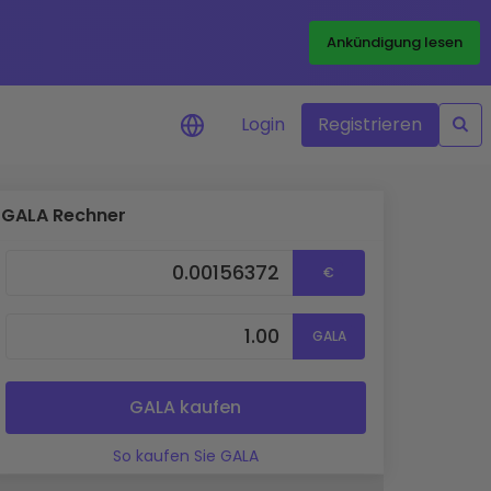
Ankündigung lesen
Login
Registrieren
GALA Rechner
htigungen
en in Echtzeit für
€
en
te erkunden
GALA
chkeiten
yse
GALA kaufen
ke für eine
ance
So kaufen Sie GALA