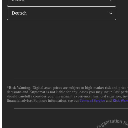
Deutsch
*Risk Warning: Digital asset prices are subject to high market risk and pric
decisions and Kriptomat is not liable for any losses you may incur. Past per
should carefully consider your investment experience, financial situation, in
financial advice. For more information, see our
Terms of Service
and
Risk War