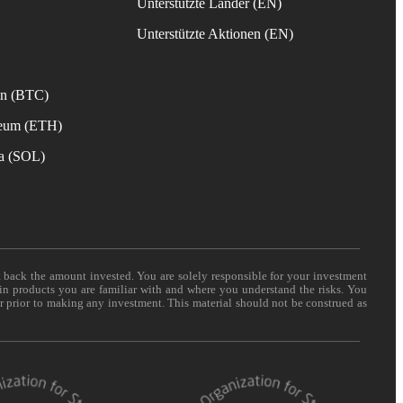
Unterstützte Länder (EN)
s
Unterstützte Aktionen (EN)
in (BTC)
reum (ETH)
na (SOL)
t back the amount invested. You are solely responsible for your investment
 in products you are familiar with and where you understand the risks. You
er prior to making any investment. This material should not be construed as