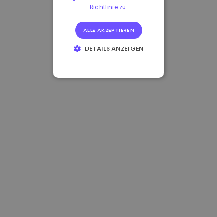
Richtlinie zu.
ALLE AKZEPTIEREN
DETAILS ANZEIGEN
UNBEDINGT
ERFORDERLICH
PERFORMANCE
TARGETING
FUNKTIONALITÄT