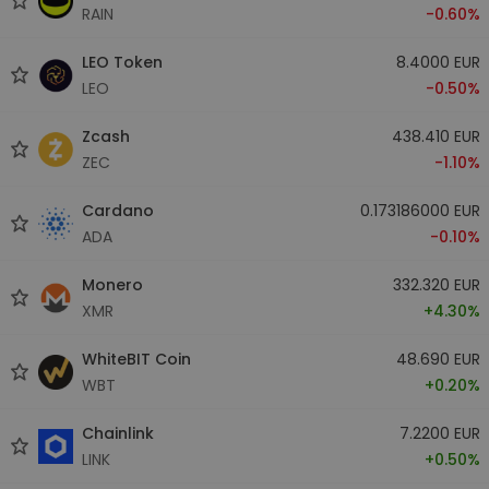
RAIN
-0.60%
LEO Token
8.4000 EUR
LEO
-0.50%
Zcash
438.410 EUR
ZEC
-1.10%
Cardano
0.173186000 EUR
ADA
-0.10%
Monero
332.320 EUR
XMR
+4.30%
WhiteBIT Coin
48.690 EUR
WBT
+0.20%
Chainlink
7.2200 EUR
LINK
+0.50%