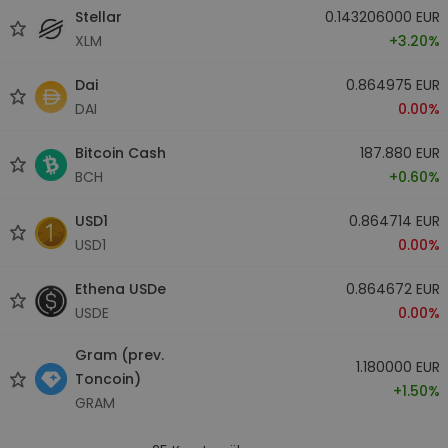
Stellar
0.143206000 EUR
XLM
+3.20%
Dai
0.864975 EUR
DAI
0.00%
Bitcoin Cash
187.880 EUR
BCH
+0.60%
USD1
0.864714 EUR
USD1
0.00%
Ethena USDe
0.864672 EUR
USDE
0.00%
Gram (prev.
1.180000 EUR
Toncoin)
+1.50%
GRAM