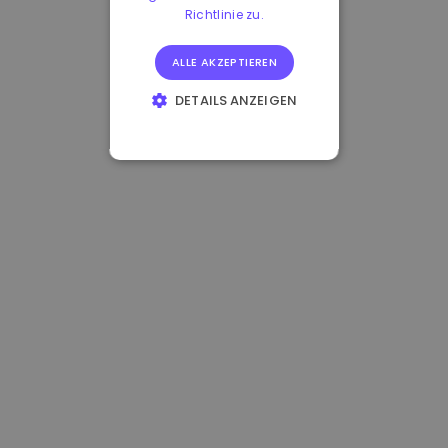
Richtlinie zu.
ALLE AKZEPTIEREN
DETAILS ANZEIGEN
UNBEDINGT
ERFORDERLICH
PERFORMANCE
TARGETING
FUNKTIONALITÄT