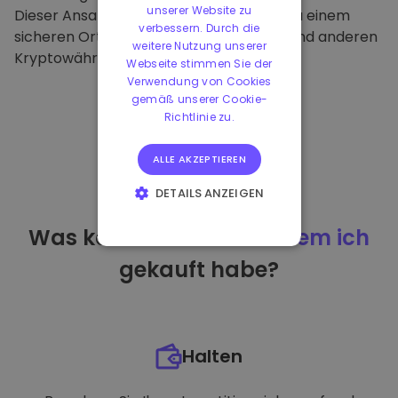
unserer Website zu
Dieser Ansatz macht unsere Plattform zu einem
verbessern. Durch die
sicheren Ort für die Aufbewahrung von und anderen
weitere Nutzung unserer
Kryptowährungen.
Webseite stimmen Sie der
Verwendung von Cookies
gemäß unserer Cookie-
Richtlinie zu.
ALLE AKZEPTIEREN
DETAILS ANZEIGEN
UNBEDINGT
Was kann ich tun
nachdem ich
ERFORDERLICH
gekauft habe?
PERFORMANCE
TARGETING
FUNKTIONALITÄT
Halten