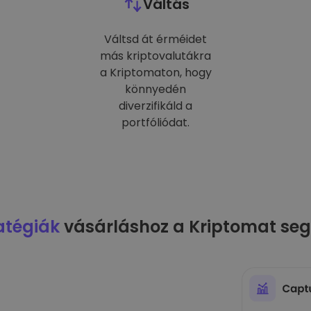
Váltás
Váltsd át érméidet
más kriptovalutákra
a Kriptomaton, hogy
könnyedén
diverzifikáld a
portfóliódat.
atégiák
vásárláshoz a Kriptomat seg