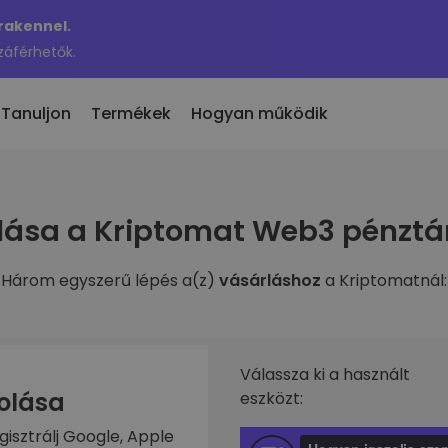
Krakennel.
záférhetők.
Tanuljon
Termékek
Hogyan működik
 eladás
lása a Kriptomat Web3 pénztá
en hozzáadott
KriptoEarn
 300 kriptovaluta
n hozzáadott tokenek a
Kapj jutalmakat a kriptod után
maton
Három egyszerű lépés a(z)
vásárláshoz
a Kriptomatnál:
Trezor
nne akkor, ha 100 €
rosítási
Takaríts meg kriptot a jövődért
ben vásároltam volna…
nnyit érne
Ismétlődő vásárlás
fóliók
Rendszeresen ütemezett
való befektetés
Válassza ki a használt
befektetések (DCA)
zolása
eszközt:
ztárca
gisztrálj Google, Apple
s egyszerű