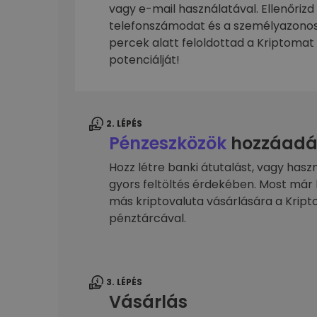
kriptotárca
vagy e-mail használatával. Ellenőrizd
telefonszámodat és a személyazonos
percek alatt feloldottad a Kriptomat 
potenciálját!
2. LÉPÉS
Pénzeszközök
hozzáadá
Hozz létre banki átutalást, vagy hasz
gyors feltöltés érdekében. Most már 
más kriptovaluta vásárlására a Kri
pénztárcával.
3. LÉPÉS
Vásárlás