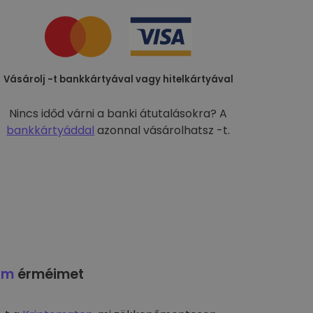
Vásárolj -t bankkártyával vagy hitelkártyával
Nincs időd várni a banki átutalásokra? A
bankkártyáddal
azonnal vásárolhatsz -t.
am
érméimet