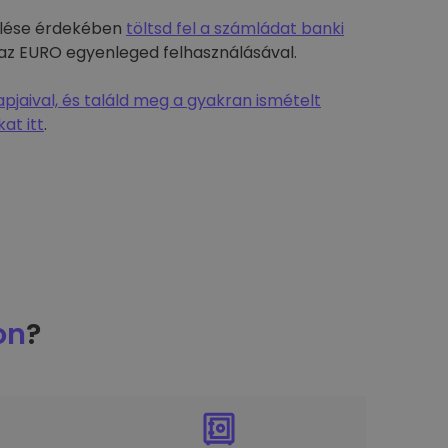
rülése érdekében
töltsd fel a számládat banki
-t az EURO egyenleged felhasználásával.
jaival, és találd meg a gyakran ismételt
at itt
.
on
?