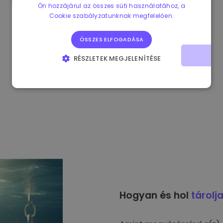
Ön hozzájárul az összes süti használatához, a
Cookie szabályzatunknak megfelelően.
ÖSSZES ELFOGADÁSA
RÉSZLETEK MEGJELENÍTÉSE
ELENGEDHETETLENÜL SZÜKSÉGES
TELJESÍTMÉNY
CÉLZÁS
FUNKCIONALITÁS
Hogyan és hol
tárolj