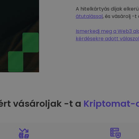
A hitelkártyás díjak elke
átutalással
, és vásárolj 
Ismerkedj meg a Web3 alap
kérdésekre adott válaszok
ért vásároljak -t a
Kriptomat-