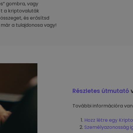
tés” gombra, vagy
-t a kriptovaluták
 összeget, és erősítsd
 már a tulajdonosa vagy!
Részletes útmutató
v
További információra van
Hozz létre egy Kript
Személyazonosság i