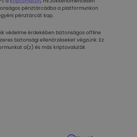
-t a
Kriptomaton
, mi zökkenőmentesen
biztonságos pénztárcádba a platformunkon
egyéni pénztárcát kap.
ik védelme érdekében biztonságos offline
szeres biztonsági ellenőrzéseket végzünk. Ez
formunkat a(z) és más kriptovaluták