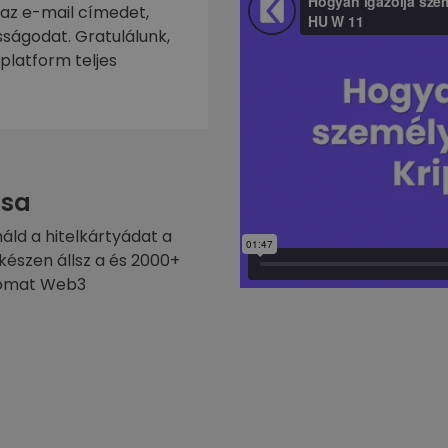
 az e-mail címedet,
ságodat. Gratulálunk,
platform teljes
sa
náld a hitelkártyádat a
készen állsz a és 2000+
ptomat Web3