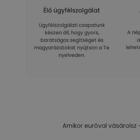
Élő ügyfélszolgálat
Ügyfélszolgálati csapatunk
A né
készen áll, hogy gyors,
a
barátságos segítséget és
lehet
magyarázatokat nyújtson a Te
nyelveden.
Amikor euróval vásárolsz 