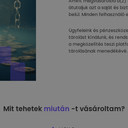
Amint megvásárolod a(z) 
átutaljuk azt a saját és 
belül. Minden felhasználó 
Ügyfeleink és pénzeszköze
tárolást kínálunk, és rend
a megközelítés teszi plat
tárolásának menedékévé.
Mit tehetek
miután
-t vásároltam?