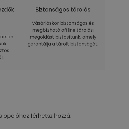
kezdők
Biztonságos tárolás
Vásárláskor biztonságos és
megbízható offline tárolási
yorsan
megoldást biztosítunk, amely
unk
garantálja a tárolt biztonságát.
ztos
j.
s opcióhoz férhetsz hozzá: