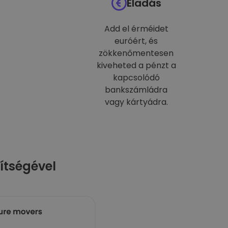
Eladás
Add el érméidet
euróért, és
zökkenőmentesen
kiveheted a pénzt a
kapcsolódó
bankszámládra
vagy kártyádra.
ítségével