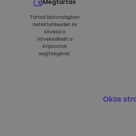
Megtartás
Tartsd biztonságban
befektetésedet és
kövesd a
növekedését a
Kriptomat
segítségével.
Okos str