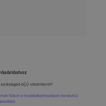
ásárláshoz
 szükséged a(z) vásárlásról?
omat fiókot a mobilalkalmazáson keresztül
gazolása