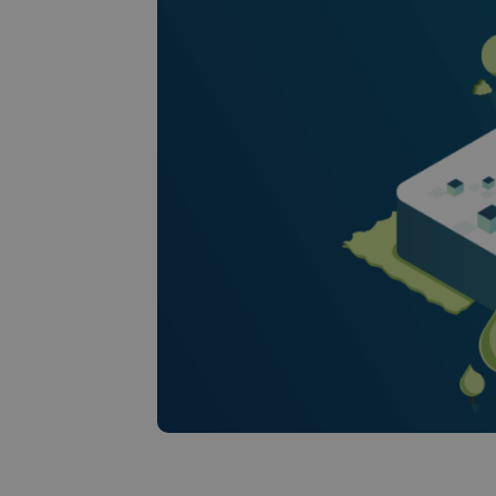
seguro y sencillo
Explorador de
Encuentra tu estr