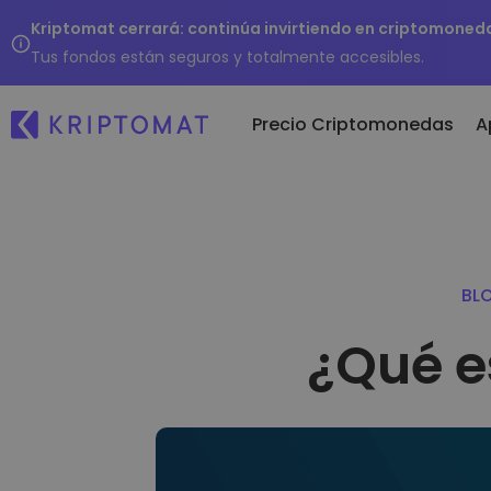
Kriptomat cerrará: continúa invirtiendo en criptomoned
Tus fondos están seguros y totalmente accesibles.
Precio Criptomonedas
A
Comprar y ve
Añ
Todos los precios
criptomoned
To
Más de 300 criptomonedas
Compra más de
BL
criptomonedas
Si
Top de Ganadores y
Intercambio d
d
Perdedores
criptomoned
¿Qué e
…h
Encontrar oportunidades de
Más de 1.000 op
inversión
emparejamiento
Carteras intel
Una forma intelig
criptomonedas
Monedero Kri
Un monedero de