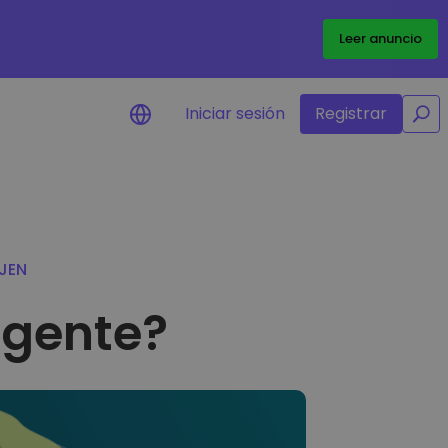
/
Leer anuncio
Iniciar sesión
Registrar
Alertas de precios
Actualizaciones de precios a tiempo
real para tus tokens favoritos
JEN
Explorar activos
Descubre oportunidades de
igente?
inversión
Análisis de cartera
Perspectiva inteligente para un
rendimiento óptimo