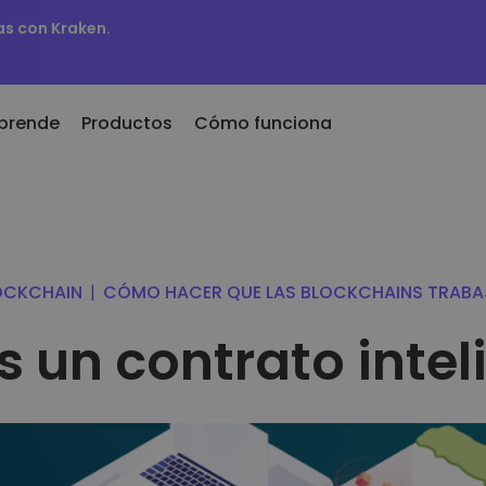
as con Kraken.
prende
Productos
Cómo funciona
nder
KriptoEarn
adidos recientemente
as
Gana recompensas con tus
kens recién añadidos a Kriptomat
 300
criptomonedas
OCKCHAIN
|
CÓMO HACER QUE LAS BLOCKCHAINS TRABA
 hubiera comprado 100€
Bóveda
e
e…
Ahorra criptomonedas para tu
as
s un contrato intel
oy valdría
futuro
ciones de
Compra recurrente
Inversiones programadas
igentes
regularmente (DCA)
ente de invertir en
ptomat
 criptomonedas