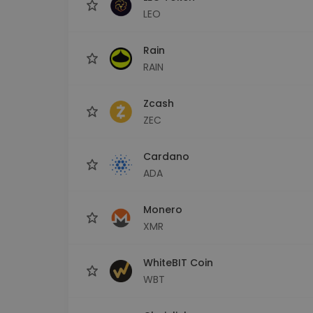
LEO
Rain
RAIN
Zcash
ZEC
Cardano
ADA
Monero
XMR
WhiteBIT Coin
WBT