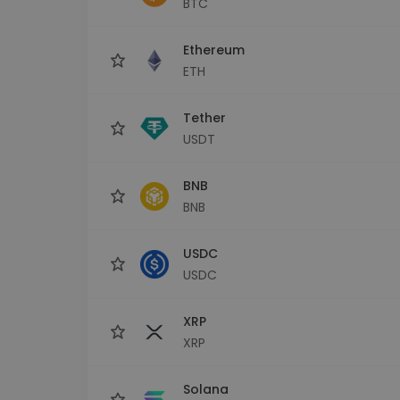
BTC
Monedero Kripto
Un monedero de cr
seguro y sencillo
Ethereum
Explorador de inv
ETH
Encuentra tu estrateg
Tether
USDT
BNB
BNB
USDC
USDC
XRP
XRP
Solana