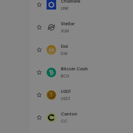
Chainlink
LINK
Stellar
XLM
Dai
DAI
Bitcoin Cash
BCH
USD1
USD1
Canton
CC