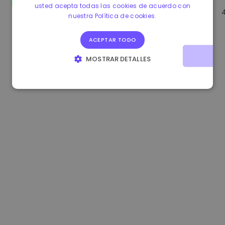
usted acepta todas las cookies de acuerdo con
0.865673 €
-0.10%
3.4B €
nuestra Política de cookies.
ACEPTAR TODO
MOSTRAR DETALLES
COOKIES ESTRICTAMENTE NECESARIAS
COOKIES DE RENDIMIENTO
COOKIES DE PREFERENCIAS
COOKIES DE FUNCIONALIDAD