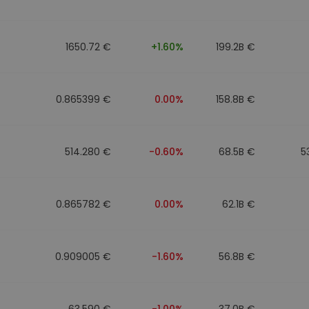
mat
iptomonedas
1650.72 €
+1.60%
199.2B €
ersiones
ia cripto
0.865399 €
0.00%
158.8B €
514.280 €
-0.60%
68.5B €
5
0.865782 €
0.00%
62.1B €
0.909005 €
-1.60%
56.8B €
63.590 €
-1.00%
37.0B €