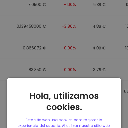
7.0500 €
-1.10%
5.3B €
1
0.139458000 €
-3.80%
4.8B €
1
0.866072 €
0.00%
4.0B €
1
183.350 €
0.00%
3.7B €
0.865650 €
0.00%
3.5B €
6
Hola, utilizamos
cookies.
0.087241000 €
-6.90%
3.4B €
Este sitio web usa cookies para mejorar la
experiencia del usuario. Al utilizar nuestro sitio web,