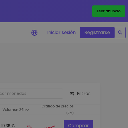
Leer anuncio
Iniciar sesión
Registrarse
ertas de precios
tualizaciones de precios a
empo real para tus tokens
voritos
plorar activos
scubre oportunidades de
Filtros
versión
álisis de cartera
Gráfico de precios
Volumen 24h
rspectiva inteligente para un
(7d)
ndimiento óptimo
Comprar
19.3B €