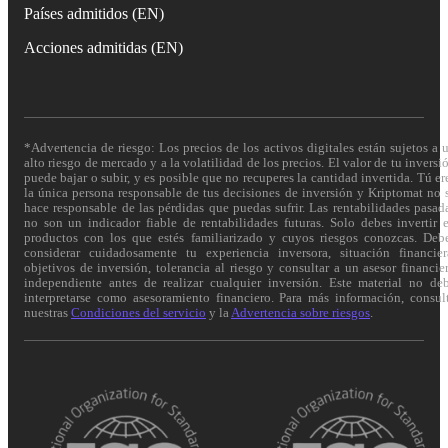
Países admitidos (EN)
Acciones admitidas (EN)
*Advertencia de riesgo: Los precios de los activos digitales están sujetos a 
alto riesgo de mercado y a la volatilidad de los precios. El valor de tu inversi
puede bajar o subir, y es posible que no recuperes la cantidad invertida. Tú er
la única persona responsable de tus decisiones de inversión y Kriptomat no 
hace responsable de las pérdidas que puedas sufrir. Las rentabilidades pasad
no son un indicador fiable de rentabilidades futuras. Solo debes invertir 
productos con los que estés familiarizado y cuyos riesgos conozcas. Deb
considerar cuidadosamente tu experiencia inversora, situación financier
objetivos de inversión, tolerancia al riesgo y consultar a un asesor financie
independiente antes de realizar cualquier inversión. Este material no de
interpretarse como asesoramiento financiero. Para más información, consul
nuestras
Condiciones del servicio
y la
Advertencia sobre riesgos
.