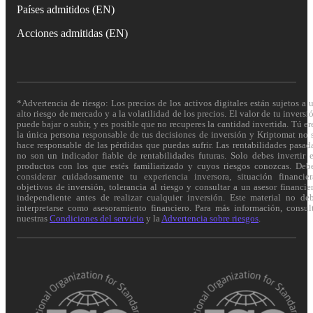
Países admitidos (EN)
Acciones admitidas (EN)
*Advertencia de riesgo: Los precios de los activos digitales están sujetos a 
alto riesgo de mercado y a la volatilidad de los precios. El valor de tu inversi
puede bajar o subir, y es posible que no recuperes la cantidad invertida. Tú er
la única persona responsable de tus decisiones de inversión y Kriptomat no 
hace responsable de las pérdidas que puedas sufrir. Las rentabilidades pasad
no son un indicador fiable de rentabilidades futuras. Solo debes invertir 
productos con los que estés familiarizado y cuyos riesgos conozcas. Deb
considerar cuidadosamente tu experiencia inversora, situación financier
objetivos de inversión, tolerancia al riesgo y consultar a un asesor financie
independiente antes de realizar cualquier inversión. Este material no de
interpretarse como asesoramiento financiero. Para más información, consul
nuestras
Condiciones del servicio
y la
Advertencia sobre riesgos
.