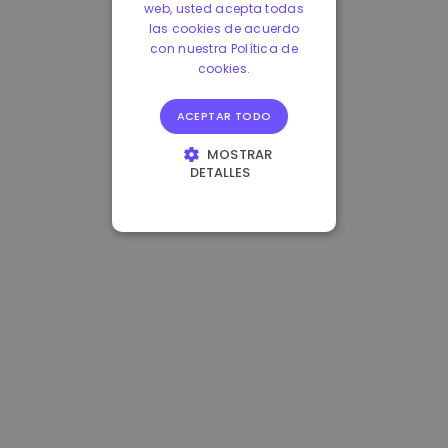
web, usted acepta todas
las cookies de acuerdo
con nuestra Política de
cookies.
ACEPTAR TODO
MOSTRAR
DETALLES
COOKIES
ESTRICTAMENTE
NECESARIAS
COOKIES DE
RENDIMIENTO
COOKIES DE
PREFERENCIAS
COOKIES DE
FUNCIONALIDAD