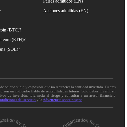
Países admitidos (EN)
y
Acciones admitidas (EN)
coin (BTC)?
ereum (ETH)?
ana (SOL)?
de bajar o subir, y es posible que no recuperes la cantidad invertida. Tú eres
o son un indicador fiable de rentabilidades futuras. Solo debes invertir en
vos de inversión, tolerancia al riesgo y consultar a un asesor financiero
ondiciones del servicio
y la
Advertencia sobre riesgos
.