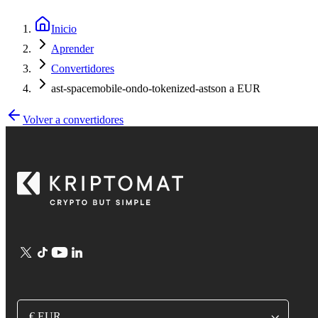
Inicio
Aprender
Convertidores
ast-spacemobile-ondo-tokenized-astson a EUR
Volver a convertidores
€ EUR