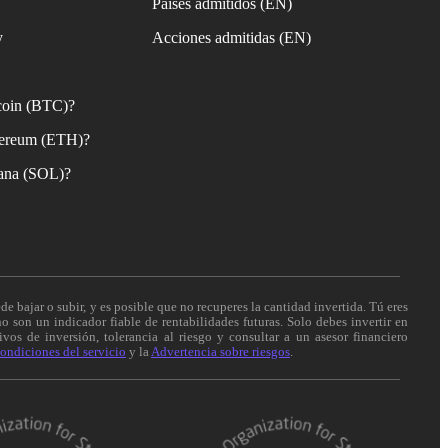
Países admitidos (EN)
y
Acciones admitidas (EN)
coin (BTC)?
ereum (ETH)?
ana (SOL)?
de bajar o subir, y es posible que no recuperes la cantidad invertida. Tú eres
o son un indicador fiable de rentabilidades futuras. Solo debes invertir en
vos de inversión, tolerancia al riesgo y consultar a un asesor financiero
ondiciones del servicio
y la
Advertencia sobre riesgos
.