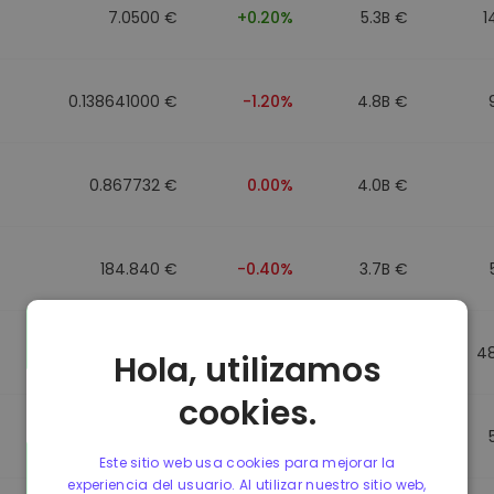
7.0500 €
+0.20%
5.3B €
1
0.138641000 €
-1.20%
4.8B €
0.867732 €
0.00%
4.0B €
184.840 €
-0.40%
3.7B €
0.867499 €
0.00%
3.5B €
4
Hola, utilizamos
cookies.
0.867435 €
0.00%
3.4B €
Este sitio web usa cookies para mejorar la
experiencia del usuario. Al utilizar nuestro sitio web,