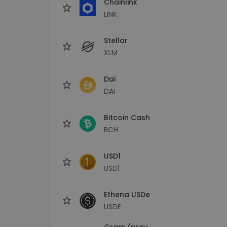
Chainlink
LINK
Stellar
XLM
Dai
DAI
Bitcoin Cash
BCH
USD1
USD1
Ethena USDe
USDE
Gram (prev.