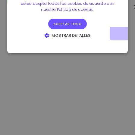
usted acepta todas las cookies de acuerdo con
1.160000 €
-4.10%
3.2B €
nuestra Política de cookies.
ACEPTAR TODO
MOSTRAR DETALLES
COOKIES ESTRICTAMENTE NECESARIAS
COOKIES DE RENDIMIENTO
COOKIES DE PREFERENCIAS
COOKIES DE FUNCIONALIDAD