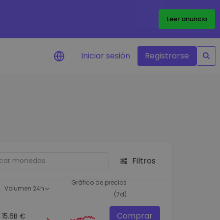
Leer anuncio
Iniciar sesión
Registrarse
ertas de precios
tualizaciones de precios a
empo real para tus tokens
voritos
plorar activos
scubre oportunidades de
Filtros
versión
álisis de cartera
Gráfico de precios
Volumen 24h
rspectiva inteligente para un
(7d)
ndimiento óptimo
Comprar
15.6B €