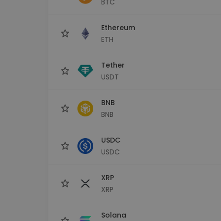
BTC
Monedero Kripto
Un monedero de cr
seguro y sencillo
Ethereum
Explorador de inv
ETH
Encuentra tu estrateg
Tether
USDT
BNB
BNB
USDC
USDC
XRP
XRP
Solana