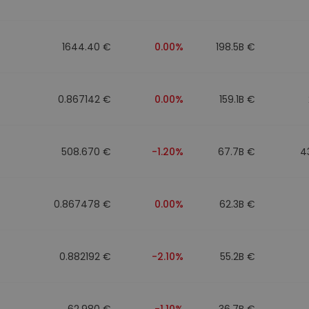
mat
iptomonedas
1644.40 €
0.00%
198.5B €
ersiones
ia cripto
0.867142 €
0.00%
159.1B €
508.670 €
-1.20%
67.7B €
4
0.867478 €
0.00%
62.3B €
0.882192 €
-2.10%
55.2B €
62.980 €
-1.10%
36.7B €